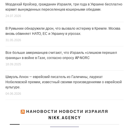
Мордехай Кройзер, гражданин Израиля, три года в Украине бесплатно
кормит вынужденных переселенцев кошерными обедами.
24.07.2026
В Румынии обнаружили дрон, что вызвало истерику в Кремле. Москва
вновь обвиняет НАТО, ЕС и Украину в угрозах.
31.05.2026
Все больше американцев считают, что Израиль «слишком перешел
границы» в войне в Газе, согласно опросу AP-NORC
18.09.2025
Шмуэль Агнон — еврейский писатель из Галичины, лауреат
Нобелевской премии, известный своими произведениями о еврейской
культуре.
04.06.2026
НАНОВОСТИ НОВОСТИ ИЗРАИЛЯ
NIKK.AGENCY