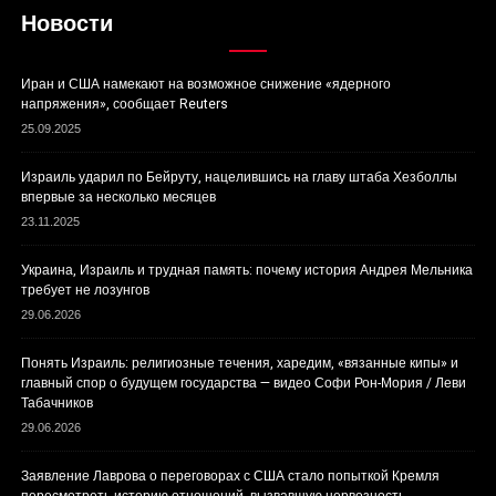
Новости
Иран и США намекают на возможное снижение «ядерного
напряжения», сообщает Reuters
25.09.2025
Израиль ударил по Бейруту, нацелившись на главу штаба Хезболлы
впервые за несколько месяцев
23.11.2025
Украина, Израиль и трудная память: почему история Андрея Мельника
требует не лозунгов
29.06.2026
Понять Израиль: религиозные течения, харедим, «вязанные кипы» и
главный спор о будущем государства — видео Софи Рон-Мория / Леви
Табачников
29.06.2026
Заявление Лаврова о переговорах с США стало попыткой Кремля
пересмотреть историю отношений, вызвавшую нервозность.