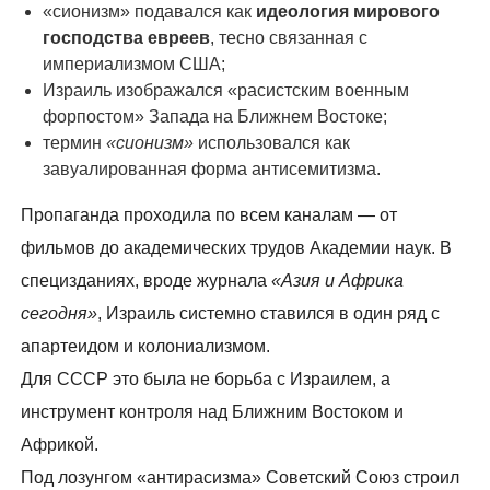
«сионизм» подавался как
идеология мирового
господства евреев
, тесно связанная с
империализмом США;
Израиль изображался «расистским военным
форпостом» Запада на Ближнем Востоке;
термин
«сионизм»
использовался как
завуалированная форма антисемитизма.
Пропаганда проходила по всем каналам — от
фильмов до академических трудов Академии наук. В
специзданиях, вроде журнала
«Азия и Африка
сегодня»
, Израиль системно ставился в один ряд с
апартеидом и колониализмом.
Для СССР это была не борьба с Израилем, а
инструмент контроля над Ближним Востоком и
Африкой.
Под лозунгом «антирасизма» Советский Союз строил