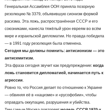
Генеральная Ассамблея ООН приняла позорную
резолюцию № 3379, объявившую сионизм формой
расизма. Эта ложь, распространённая СССР и его
союзниками, нанесла тяжёлый урон евреям во всём
мире и израильской дипломатии. Но правда победила
— в 1991 году резолюция была отменена.
Сегодня мы должны помнить: антисионизм — это
антисемитизм.
Эта фраза сегодня звучит как предупреждение:
когда
ложь становится дипломатией, начинается путь к
агрессии
.
Ровно то, что Россия делает по отношению к Украине
— обвиняя её в «нацизме» и «русофобии», чтобы
оправдать оккупацию, разрушения и убийства.
Тем самым Москва повторяет
модель СССР 1970-х
,