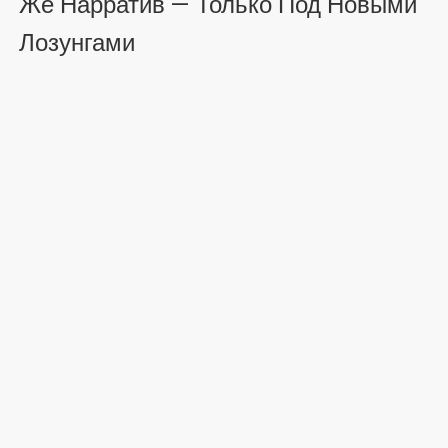
Же Нарратив — Только Под Новыми
Лозунгами