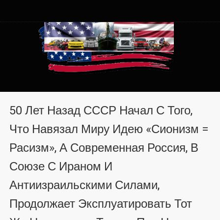
Автомобили из США в
Автомобили из США в Хмельницком от auto.km.ua
Хмельницком от auto.km.ua
50 Лет Назад СССР Начал С Того,
Что Навязал Миру Идею «сионизм =
Расизм», А Современная Россия, В
Союзе С Ираном И
Антиизраильскими Силами,
Продолжает Эксплуатировать Тот