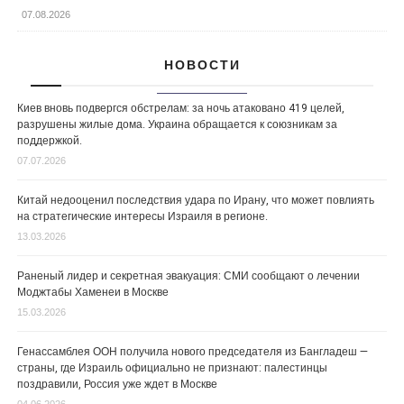
07.08.2026
НОВОСТИ
Киев вновь подвергся обстрелам: за ночь атаковано 419 целей,
разрушены жилые дома. Украина обращается к союзникам за
поддержкой.
07.07.2026
Китай недооценил последствия удара по Ирану, что может повлиять
на стратегические интересы Израиля в регионе.
13.03.2026
Раненый лидер и секретная эвакуация: СМИ сообщают о лечении
Моджтабы Хаменеи в Москве
15.03.2026
Генассамблея ООН получила нового председателя из Бангладеш —
страны, где Израиль официально не признают: палестинцы
поздравили, Россия уже ждет в Москве