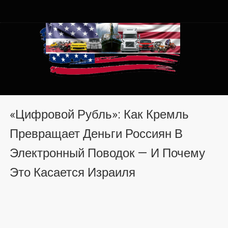
Автомобили из США в
Автомобили из США в Хмельницком от auto.km.ua
Хмельницком от auto.km.ua
«Цифровой Рубль»: Как Кремль
Превращает Деньги Россиян В
Электронный Поводок — И Почему
Это Касается Израиля