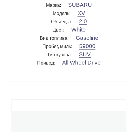
SUBARU
Марка
:
XV
Модель
:
2,0
Объём, л
:
White
Цвет
:
Gasoline
Вид топлива
:
59000
Пробег, миль
:
SUV
Тип кузова
:
All Wheel Drive
Привод
: