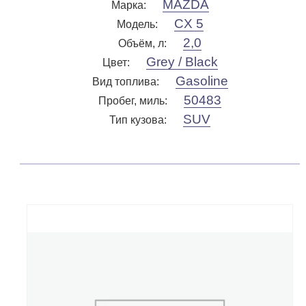
MAZDA
Марка
:
CX 5
Модель
:
2,0
Объём, л
:
Grey / Black
Цвет
:
Gasoline
Вид топлива
:
50483
Пробег, миль
:
SUV
Тип кузова
: