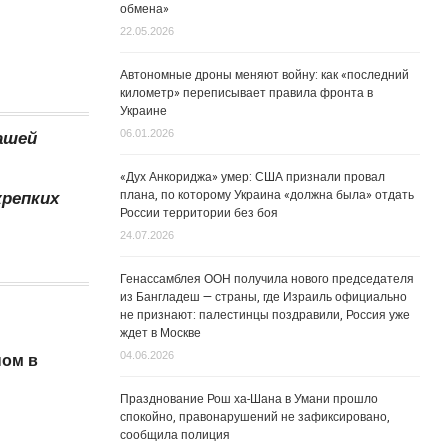
обмена»
22.05.2026
Автономные дроны меняют войну: как «последний
километр» переписывает правила фронта в
Украине
06.01.2026
ашей
«Дух Анкориджа» умер: США признали провал
плана, по которому Украина «должна была» отдать
крепких
России территории без боя
а
24.07.2026
Генассамблея ООН получила нового председателя
из Бангладеш — страны, где Израиль официально
не признают: палестинцы поздравили, Россия уже
ждет в Москве
04.06.2026
ном в
Празднование Рош ха-Шана в Умани прошло
спокойно, правонарушений не зафиксировано,
сообщила полиция
я