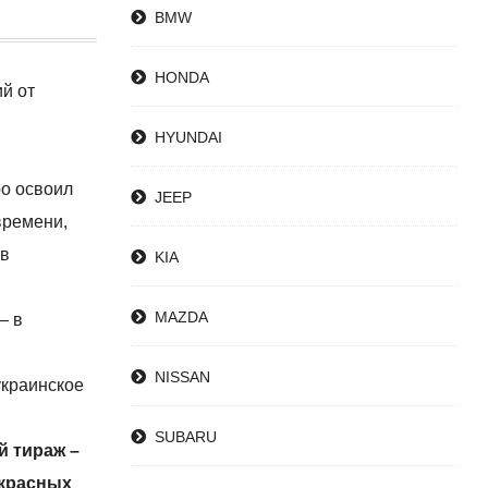
BMW
HONDA
ий от
HYUNDAI
ро освоил
JEEP
времени,
ав
KIA
MAZDA
— в
NISSAN
украинское
SUBARU
й тираж –
екрасных