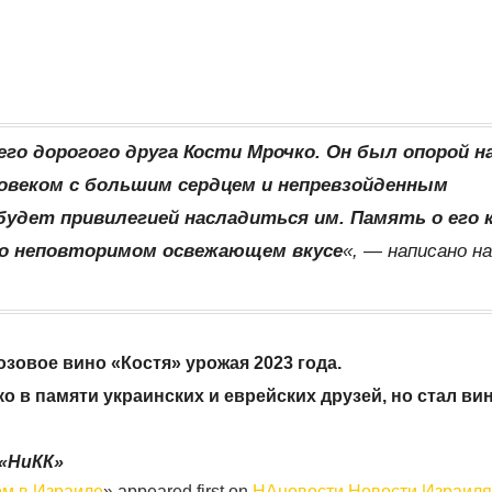
го дорогого друга Кости Мрочко. Он был опорой н
овеком с большим сердцем и непревзойденным
будет привилегией насладиться им. Память о его 
его неповторимом освежающем вкусе
«, — написано н
зовое вино «Костя» урожая 2023 года.
о в памяти украинских и еврейских друзей, но стал ви
«НиКК»
ом в Израиле
» appeared first on
НАновости Новости Израил