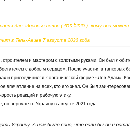
с ( טיפול פרפ ): кому она может подойти
вучит в Тель-Авиве 7 августа 2026 года
м, строителем и мастером с золотыми руками. Он был люби
обретателем с добрым сердцем. После участия в танковых б
йках и присоединился к органической ферме «Лев Адам». Ко
впечатление на всех, кто его знал. Он был заинтересова
корость реакций и рабочую этику.
, он вернулся в Украину в августе 2021 года.
ть Украину. А нам было ясно, что если бы он и остал