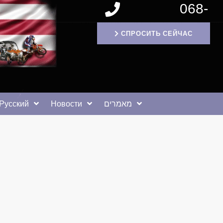
068-
1171994
СПРОСИТЬ СЕЙЧАС
Русский
Новости
מאמרים