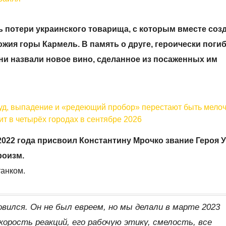
 потери украинского товарища, с которым вместе соз
жия горы Кармель. В память о друге, героически поги
ни назвали новое вино, сделанное из посаженных им
зуд, выпадение и «редеющий пробор» перестают быть мело
ит в четырёх городах в сентябре 2026
2022 года присвоил Константину Мрочко звание Героя
роизм.
танком.
вился. Он не был евреем, но мы делали в марте 2023
корость реакций, его рабочую этику, смелость, все