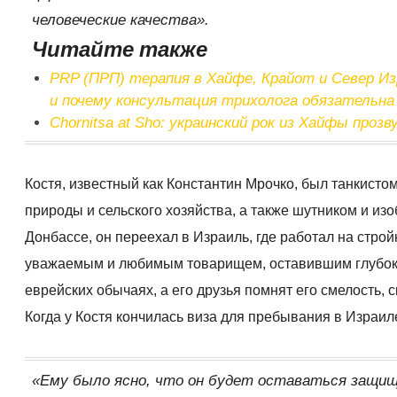
человеческие качества».
Читайте также
PRP (ПРП) терапия в Хайфе, Крайот и Север Израиля для здоровья воло
и почему консультация трихолога обязательна
Chornitsa at Sho: украинский рок из Хайфы проз
Костя, известный как Константин Мрочко, был танкисто
природы и сельского хозяйства, а также шутником и из
Донбассе, он переехал в Израиль, где работал на стро
уважаемым и любимым товарищем, оставившим глубокое 
еврейских обычаях, а его друзья помнят его смелость, с
Когда у Костя кончилась виза для пребывания в Израиле
«Ему было ясно, что он будет оставаться защища