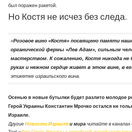
был поражен ракетой.
Но Костя не исчез без следа.
«
Розовое вино «Костя» посвящено памяти наше
органической фермы «Лев Адам», сильным чел
мастерством. К сожалению, Костя никогда не 
руках и нежном сердце живет в этом вине, в 
этикетке израильского вина.
Осенью в новые бутылки будет разлито молодое ро
Герой Украины Константин Мрочко остался не тольк
Израиле.
Другие
Новости Израиля
и мира
читайте в каналах
Text «
Имя Героя Украины с еврейской душой стало вин