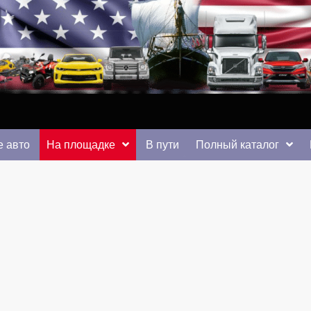
 от auto.km.ua
 авто
На площадке
В пути
Полный каталог