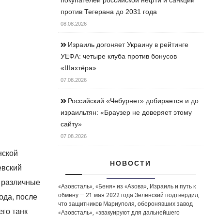
против Тегерана до 2031 года
08.08.2026
Израиль догоняет Украину в рейтинге
УЕФА: четыре клуба против бонусов
«Шахтёра»
07.08.2026
Российский «Чебурнет» добирается и до
израильтян: «Браузер не доверяет этому
сайту»
07.08.2026
нской
НОВОСТИ
евский
з различные
«Азовсталь», «Беня» из «Азова», Израиль и путь к
обмену — 21 мая 2022 года Зеленский подтвердил,
ода, после
что защитников Мариуполя, оборонявших завод
его танк
«Азовсталь», «эвакуируют для дальнейшего