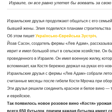
Израиле, он все равно улетел бы воевать за свою
Израильские друзья продолжают общаться с его семьей 
бывшей жены. Элия ​​поделился планами строительства
Об этом пишет
Українсько-Єврейська Зустріч
.
Йоав Сасон, создатель фермы «Лев Адам», рассказывае
иврит и имел большой опыт в сельском хозяйстве. Он 
проведенного в Израиле. Он имел военную жилку, котор
вспоминает, как Костя бережно держал на руках его но
Израильские друзья с фермы «Лев Адам» собрали летом
считанные месяцы после гибели Кости Мрочка при оборо
Эти друзья решили соединить красное и белое вино — т
и еврейское.
Так появилось новое розовое вино «Костя» урожая 
всего 650 бутылок, причем каждая бутылка имеет с