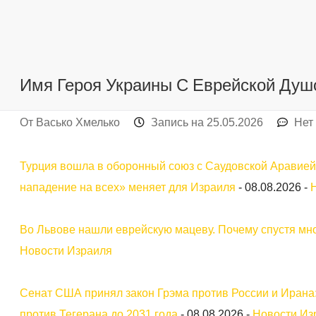
Имя Героя Украины С Еврейской Душ
От
Васько Хмелько
Запись на
25.05.2026
Нет
Турция вошла в оборонный союз с Саудовской Аравией
нападение на всех» меняет для Израиля
-
08.08.2026
-
Во Львове нашли еврейскую мацеву. Почему спустя мно
Новости Израиля
Сенат США принял закон Грэма против России и Ирана:
против Тегерана до 2031 года
-
08.08.2026
-
Новости Из