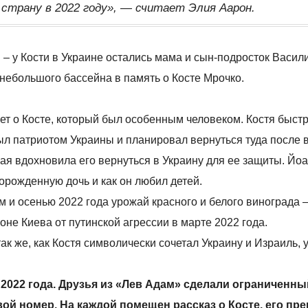
 страну в 2022 году», — считает Элия Аарон.
– у Кости в Украине остались мама и сын-подросток Васил
 небольшого бассейна в память о Косте Мрочко.
т о Косте, который был особенным человеком. Костя быст
был патриотом Украины и планировал вернуться туда после 
ая вдохновила его вернуться в Украину для ее защиты. Йо
ворожденную дочь и как он любил детей.
 и осенью 2022 года урожай красного и белого винограда 
не Киева от путинской агрессии в марте 2022 года.
ак же, как Костя символически сочетал Украину и Израиль, 
2022 года. Друзья из «Лев Адам» сделали ограниченны
вой номер. На каждой помещен рассказ о Косте, его пр