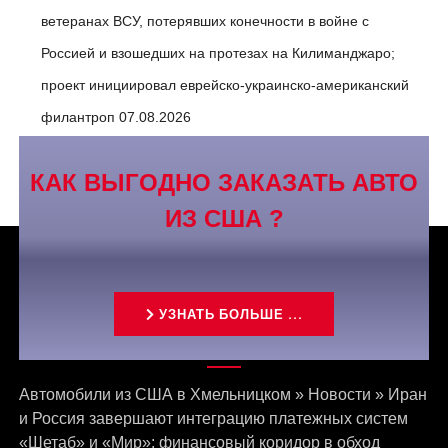
ветеранах ВСУ, потерявших конечности в войне с
Россией и взошедших на протезах на Килиманджаро;
проект инициировал еврейско-украинско-американский
филантроп
07.08.2026
КАК ВЫГОДНО ЗАКАЗАТЬ АВТО
ИЗ США ?
УЗНАТЬ БОЛЬШЕ ...
Связаться с нами
Автомобили из США в Хмельницком
»
Новости
»
Иран
и Россия завершают интеграцию платежных систем
«Шетаб» и «Мир»: финансовый коридор в обход