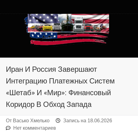
Автомобили из США в
Автомобили из США в Хмельницком от auto.km.ua
Хмельницком от auto.km.ua
Иран И Россия Завершают
Интеграцию Платежных Систем
«Шетаб» И «Мир»: Финансовый
Коридор В Обход Запада
От
Васько Хмелько
Запись на
18.06.2026
Нет комментариев