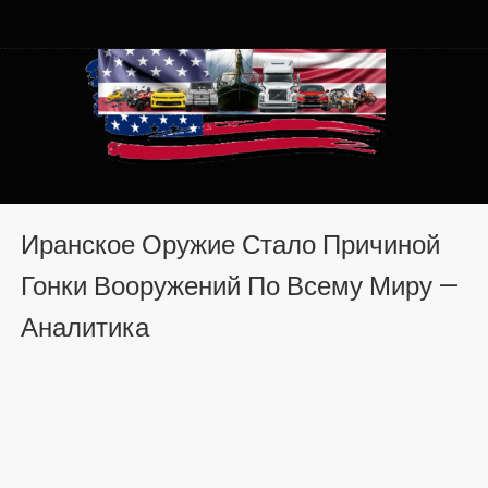
Автомобили из США в
Автомобили из США в Хмельницком от auto.km.ua
Хмельницком от auto.km.ua
Иранское Оружие Стало Причиной
Гонки Вооружений По Всему Миру —
Аналитика