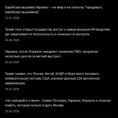
Еврейская вышивка Украины — не миф и не попытка “придумать
еврейскую вышиванку”
13.07.2026
Трамп тихо открыл государству доступ к самым мощным ИИ-моделям:
где заканчивается безопасность и начинается контроль
04.06.2026
Украина, после Израиля, внедряет лазерную ПВО, предлагая
несколько центов за меткий выстрел.
25.05.2026
Трамп заявил, что Россия, Китай, КНДР и Иран могут взломать
избирательную систему США, угрожая данным 220 миллионов
американцев.
18.07.2026
«Не забывайте о мече»: Симон Петлюра, Украина, Израиль и спорная
память, которую нельзя отдать Москве
25.05.2026