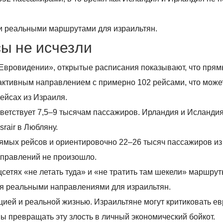
и реальными маршрутами для израильтян.
сы не исчезли
в «Евровидении», открытые расписания показывают, что пря
активным направлением с примерно 102 рейсами, что може
ейсах из Израиля.
тветствует 7,5–9 тысячам пассажиров. Ирландия и Исланди
rair в Любляну.
рямых рейсов и ориентировочно 22–26 тысяч пассажиров из
 направлений не произошло.
цсетях «не летать туда» и «не тратить там шекели» маршрут
я реальными направлениями для израильтян.
цией и реальной жизнью. Израильтяне могут критиковать е
вы превращать эту злость в личный экономический бойкот.