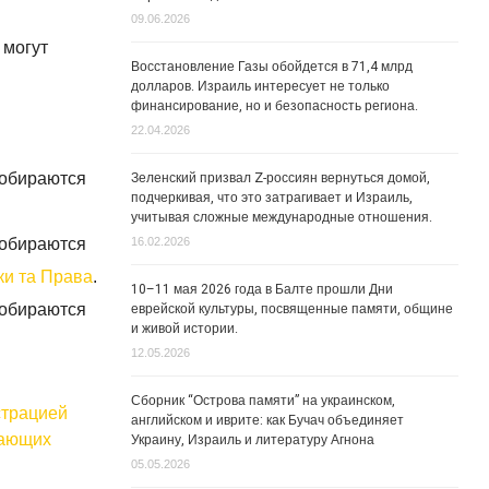
09.06.2026
 могут
Восстановление Газы обойдется в 71,4 млрд
долларов. Израиль интересует не только
финансирование, но и безопасность региона.
22.04.2026
Зеленский призвал Z-россиян вернуться домой,
собираются
подчеркивая, что это затрагивает и Израиль,
учитывая сложные международные отношения.
собираются
16.02.2026
ки та Права
.
10–11 мая 2026 года в Балте прошли Дни
еврейской культуры, посвященные памяти, общине
собираются
и живой истории.
12.05.2026
Сборник “Острова памяти” на украинском,
страцией
английском и иврите: как Бучач объединяет
лающих
Украину, Израиль и литературу Агнона
05.05.2026