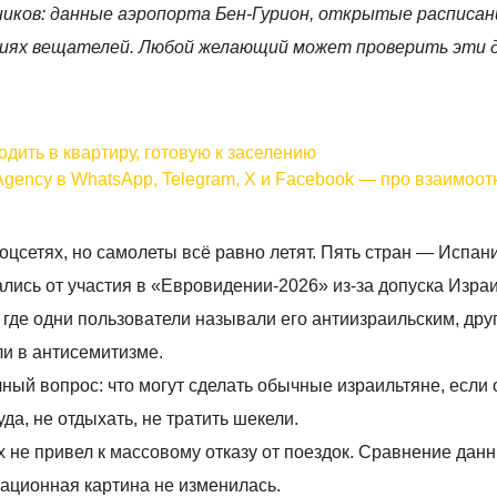
иков: данные аэропорта Бен-Гурион, открытые расписан
ниях вещателей. Любой желающий может проверить эти 
дить в квартиру, готовую к заселению
Agency в WhatsApp, Telegram, X и Facebook — про взаимоо
оцсетях, но самолеты всё равно летят. Пять стран — Испан
ись от участия в «Евровидении-2026» из-за допуска Израи
 где одни пользователи называли его антиизраильским, дру
ли в антисемитизме.
ый вопрос: что могут сделать обычные израильтяне, если 
да, не отдыхать, не тратить шекели.
ях не привел к массовому отказу от поездок. Сравнение дан
виационная картина не изменилась.