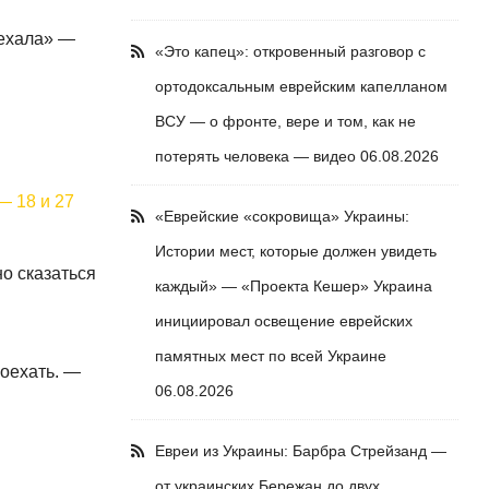
уехала» —
«Это капец»: откровенный разговор с
ортодоксальным еврейским капелланом
ВСУ — о фронте, вере и том, как не
потерять человека — видео
06.08.2026
— 18 и 27
«Еврейские «сокровища» Украины:
Истории мест, которые должен увидеть
о сказаться
каждый» — «Проекта Кешер» Украина
инициировал освещение еврейских
памятных мест по всей Украине
поехать. —
06.08.2026
Евреи из Украины: Барбра Стрейзанд —
от украинских Бережан до двух