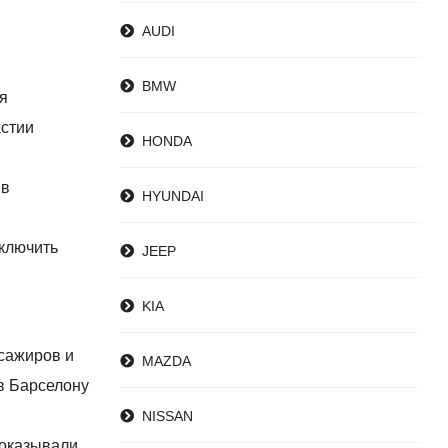
AUDI
BMW
ря
астии
HONDA
 в
HYUNDAI
сключить
JEEP
KIA
ссажиров и
MAZDA
в Барселону
NISSAN
показывали