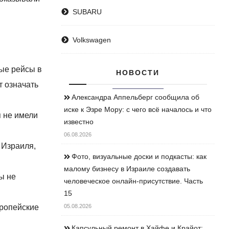
SUBARU
Volkswagen
мые рейсы в
НОВОСТИ
т означать
Александра Аппельберг сообщила об
иске к Эзре Мору: с чего всё началось и что
я не имели
известно
06.08.2026
 Израиля,
Фото, визуальные доски и подкасты: как
малому бизнесу в Израиле создавать
ы не
человеческое онлайн-присутствие. Часть
15
вропейские
05.08.2026
Капсульный ремонт в Хайфе и Крайот: