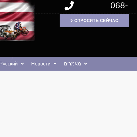
068-
1171994
СПРОСИТЬ СЕЙЧАС
Русский
Новости
מאמרים