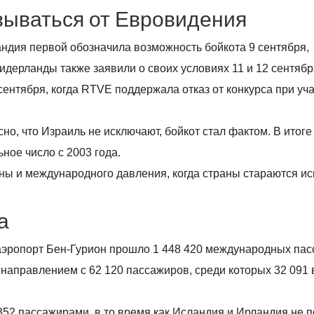
азываться от Евровидения
андия первой обозначила возможность бойкота 9 сентября,
идерланды также заявили о своих условиях 11 и 12 сентяб
сентября, когда RTVE поддержала отказ от конкурса при уч
но, что Израиль не исключают, бойкот стал фактом. В итоге
ое число с 2003 года.
ны и международного давления, когда страны стараются и
а
з аэропорт Бен-Гурион прошло 1 448 420 международных па
направлением с 62 120 пассажиров, среди которых 32 091 
52 пассажирами, в то время как Исландия и Ирландия не 