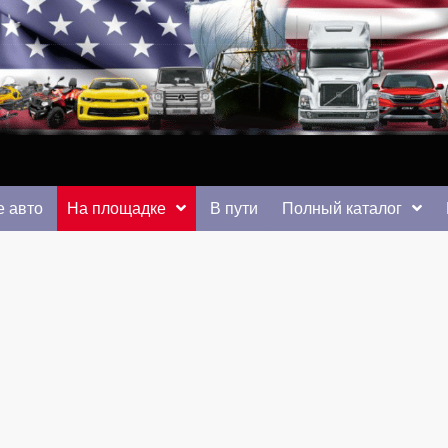
 от auto.km.ua
 авто
На площадке
В пути
Полный каталог