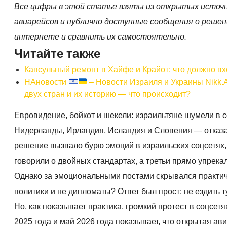
Все цифры в этой статье взяты из открытых источн
авиарейсов и публично доступные сообщения о реше
интернете и сравнить их самостоятельно.
Читайте также
Капсульный ремонт в Хайфе и Крайот: что должно вхо
НАновости
– Новости Израиля и Украины Nikk.
двух стран и их историю — что происходит?
Евровидение, бойкот и шекели: израильтяне шумели в с
Нидерланды, Ирландия, Исландия и Словения — отказал
решение вызвало бурю эмоций в израильских соцсетях,
говорили о двойных стандартах, а третьи прямо упрека
Однако за эмоциональными постами скрывался практичн
политики и не дипломаты? Ответ был прост: не ездить ту
Но, как показывает практика, громкий протест в соцсет
2025 года и май 2026 года показывает, что открытая а