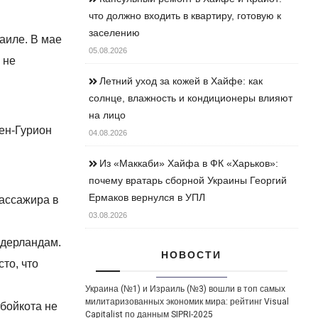
что должно входить в квартиру, готовую к
заселению
аиле. В мае
05.08.2026
 не
Летний уход за кожей в Хайфе: как
солнце, влажность и кондиционеры влияют
на лицо
Бен-Гурион
04.08.2026
Из «Маккаби» Хайфа в ФК «Харьков»:
почему вратарь сборной Украины Георгий
Ермаков вернулся в УПЛ
пассажира в
03.08.2026
идерландам.
НОВОСТИ
то, что
Украина (№1) и Израиль (№3) вошли в топ самых
милитаризованных экономик мира: рейтинг Visual
 бойкота не
Capitalist по данным SIPRI-2025