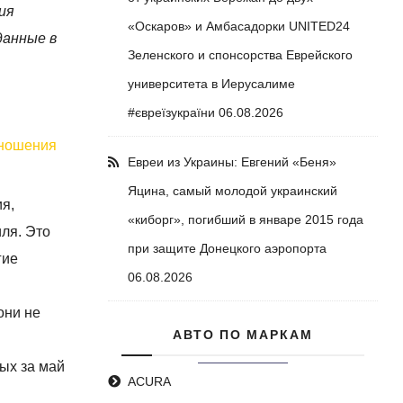
ия
«Оскаров» и Амбасадорки UNITED24
данные в
Зеленского и спонсорства Еврейского
университета в Иерусалиме
#євреїзукраїни
06.08.2026
тношения
Евреи из Украины: Евгений «Беня»
Яцина, самый молодой украинский
ия,
«киборг», погибший в январе 2015 года
ля. Это
при защите Донецкого аэропорта
гие
06.08.2026
они не
АВТО ПО МАРКАМ
ных за май
ACURA