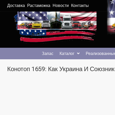
Доставка
Растаможка
Новости
Контакты
Автомобили из США в Хмельницком
Автомобили из США в Хмельницком от auto.km.ua
Запас
Каталог
Реализованные
Конотоп 1659: Как Украина И Союзни