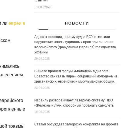
07.08.2026
НОВОСТИ
и ли
евреи в
Адвокат пояснил, почему судьи ВСУ отметили
йском
нарушение конституционных прав при лишении
Коломойского (гражданина Израиля) гражданства
Украины
29.09.2025
анимались
В Киеве прошел форум «Молодежь в диалоге.
населением.
Братство как связь мира», собравший молодежь из
христианских, еврейских и мусульманских общин.
23.04.2026
Израиль разворачивает лазерную систему ПВО
 еврейского
«Железный луч», способную поражать самолеты
укрепленные
18.09.2025
Статья обсуждает заморозку конфликта на фронте
ьшой травмы