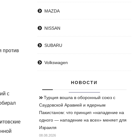
MAZDA
NISSAN
SUBARU
я против
Volkswagen
НОВОСТИ
ий с
Турция вошла в оборонный союз с
собирал
Саудовской Аравией и ядерным
Пакистаном: что принцип «нападение на
одного — нападение на всех» меняет для
литовские
Израиля
енной
08.08.2026