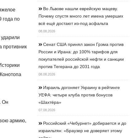
Во Львове нашли еврейскую мацеву.
тяжелое
Почему спустя много лет имена умерших
9 года по
всё ещё достают из-под асфальта
08.08.2026
 ударили
Сенат США принял закон Грэма против
а противник
России и Ирана: до 100% тарифов для
покупателей российской нефти и санкции
 Историки
против Тегерана до 2031 года
 Конотопа
08.08.2026
Израиль догоняет Украину в рейтинге
УЕФА: четыре клуба против бонусов
. Он
«Шахтёра»
07.08.2026
свою армию,
Российский «Чебурнет» добирается и до
израильтян: «Браузер не доверяет этому
сайту»