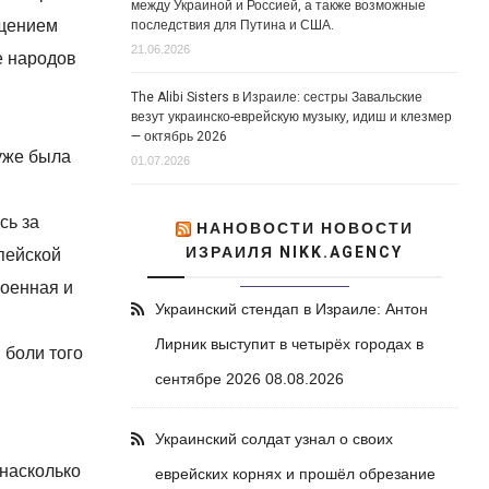
между Украиной и Россией, а также возможные
последствия для Путина и США.
ащением
21.06.2026
е народов
The Alibi Sisters в Израиле: сестры Завальские
везут украинско-еврейскую музыку, идиш и клезмер
— октябрь 2026
 уже была
01.07.2026
сь за
НАНОВОСТИ НОВОСТИ
ИЗРАИЛЯ NIKK.AGENCY
пейской
военная и
Украинский стендап в Израиле: Антон
Лирник выступит в четырёх городах в
 боли того
сентябре 2026
08.08.2026
Украинский солдат узнал о своих
 насколько
еврейских корнях и прошёл обрезание