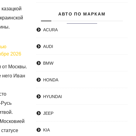
 казацкой
АВТО ПО МАРКАМ
украинской
ины.
ACURA
чью
AUDI
ябре 2026
BMW
и от Москвы.
е него Иван
HONDA
сто
HYUNDAI
-Русь
итвой.
JEEP
 Московией
KIA
 статусе