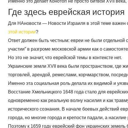
Именно это делает Конотоп не просто битвой XVII века
Где здесь еврейская история
Для НАновости — Новости Израиля в этой теме важен о
этой истории
?
Ответ должен быть честным: евреи не были отдельной 
участии” в разгроме московской армии как о самостоят
Но это не значит, что еврейской темы в контексте нет.
Украинские земли XVII века были пространством, где 
торговлей, арендой, ремеслами, корчмарством, посре
Именно эта социальная роль делала их видимой и уязв
Восстание Хмельницкого 1648 года стало для еврейски
одновременно как реальную волну насилия и как травм
исторического сознания. В начале боевых действий ев
города, но многие города и крепости падали, а насили
Поэтому к 1659 году еврейский фон украинских земель