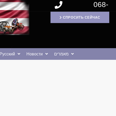
068-
1171994
СПРОСИТЬ СЕЙЧАС
Русский
Новости
מאמרים