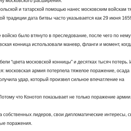
ену московского расширения.
ольской и татарской помощью нанес московским войскам 
ой традиции дата битвы часто указывается как 29 июня 165
 войско было втянуто в преследование, после чего по нему
вская конница использовали маневр, фланги и момент, когд
бели “цвета московской конницы” и десятках тысяч потерь.
тся: московская армия потерпела тяжелое поражение, осада
олучила удар, который произвел сильное впечатление на
Потому что Конотоп показывает не только поражение армии
а собственных лидеров, свои дипломатические интересы, 
лые поражения.