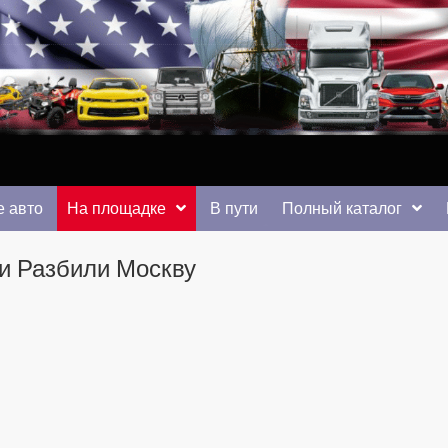
 от auto.km.ua
 авто
На площадке
В пути
Полный каталог
ки Разбили Москву