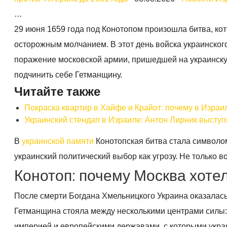
…
29 июня 1659 года под Конотопом произошла битва, ко
осторожным молчанием. В этот день войска украинског
поражение московской армии, пришедшей на украинску
подчинить себе Гетманщину.
Читайте также
Покраска квартир в Хайфе и Крайот: почему в Израи
Украинский стендап в Израиле: Антон Лирник выступ
В
украинской памяти
Конотопская битва стала символом
украинский политический выбор как угрозу. Не только 
Конотоп: почему Москва хоте
После смерти Богдана Хмельницкого Украина оказалась
Гетманщина стояла между несколькими центрами силы:
империей и европейскими державами, с которыми украи