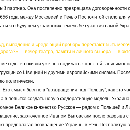
ный партнер. Она постепенно превращала договоренности с
656 года между Московией и Речью Посполитой стало для 
ться о будущем украинских земель без участия самой Укра
зуд, выпадение и «редеющий пробор» перестают быть мело
орога?» — вечер театра, памяти и личного выбора — в окт
ие годы его жизни уже не сводилась к простой зависимост
трукции со Швецией и другими европейскими силами. Посл
ею политически.
. Его смысл был не в “возвращении под Польшу”, как это ча
 а в попытке создать новую федеративную модель. Украина
номное Великое княжество Русское — рядом с Польшей и Л
глашение, заключенное Иваном Выговским после разрыва с
кт предполагал возвращение Украины в Речь Посполитую в