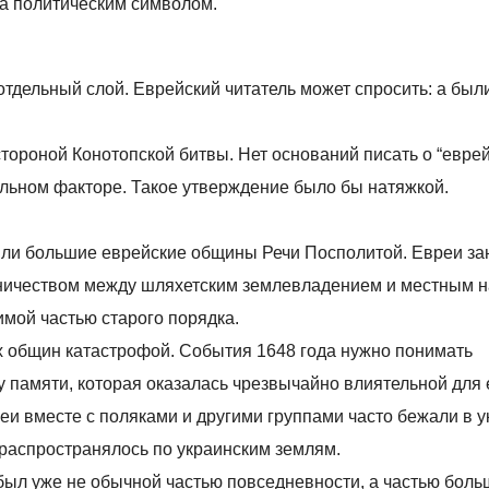
, а политическим символом.
тдельный слой. Еврейский читатель может спросить: а был
стороной Конотопской битвы. Нет оснований писать о “евре
ельном факторе. Такое утверждение было бы натяжкой.
жили большие еврейские общины Речи Посполитой. Евреи з
дничеством между шляхетским землевладением и местным 
имой частью старого порядка.
х общин катастрофой. События 1648 года нужно понимать
у памяти, которая оказалась чрезвычайно влиятельной для
реи вместе с поляками и другими группами часто бежали в 
е распространялось по украинским землям.
 был уже не обычной частью повседневности, а частью бол