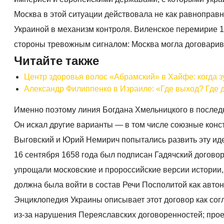
Москва в этой ситуации действовала не как равноправ
Украиной в механизм контроля. Виленское перемирие 1
стороны тревожным сигналом: Москва могла договарива
Читайте также
Центр здоровья волос «Абрaмский» в Хайфе: когда 
Александр Филиппенко в Израиле: «Где выход? Где д
Именно поэтому линия Богдана Хмельницкого в последн
Он искал другие варианты — в том числе союзные конс
Выговский и Юрий Немирич попытались развить эту ид
16 сентября 1658 года был подписан Гадячский договор
упрощали московские и пророссийские версии истории,
должна была войти в состав Речи Посполитой как авто
Энциклопедия Украины описывает этот договор как со
из-за нарушения Переяславских договоренностей; прое