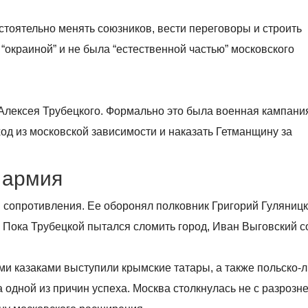
стоятельно менять союзников, вести переговоры и строить
 “окраиной” и не была “естественной частью” московского
Алексея Трубецкого. Формально это была военная кампани
од из московской зависимости и наказать Гетманщину за
 армия
в сопротивления. Ее оборонял полковник Григорий Гуляницк
. Пока Трубецкой пытался сломить город, Иван Выговский 
ми казаками выступили крымские татары, а также польско-
 одной из причин успеха. Москва столкнулась не с разрозн