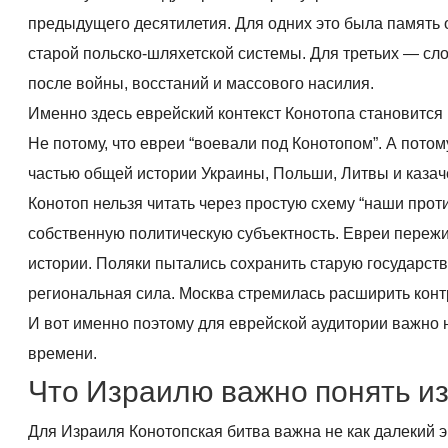
предыдущего десятилетия. Для одних это была память
старой польско-шляхетской системы. Для третьих — с
после войны, восстаний и массового насилия.
Именно здесь еврейский контекст Конотопа становится
Не потому, что евреи “воевали под Конотопом”. А потом
частью общей истории Украины, Польши, Литвы и казач
Конотоп нельзя читать через простую схему “наши прот
собственную политическую субъектность. Евреи переж
истории. Поляки пытались сохранить старую государст
региональная сила. Москва стремилась расширить контр
И вот именно поэтому для еврейской аудитории важно н
времени.
Что Израилю важно понять из
Для Израиля Конотопская битва важна не как далекий эп