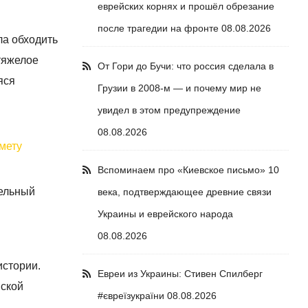
еврейских корнях и прошёл обрезание
после трагедии на фронте
08.08.2026
ла обходить
тяжелое
От Гори до Бучи: что россия сделала в
яся
Грузии в 2008-м — и почему мир не
увидел в этом предупреждение
08.08.2026
смету
Вспоминаем про «Киевское письмо» 10
тельный
века, подтверждающее древние связи
Украины и еврейского народа
08.08.2026
истории.
Евреи из Украины: Стивен Спилберг
нской
#євреїзукраїни
08.08.2026