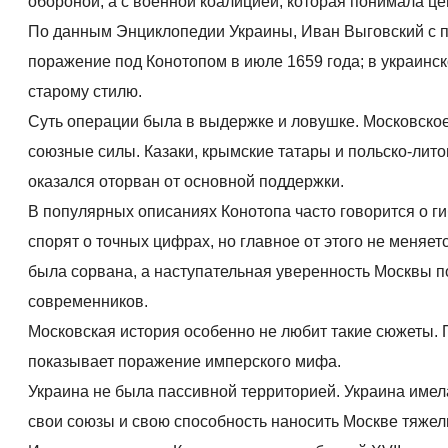
обороной, а с военной коалицией, которая понимала ц
По данным Энциклопедии Украины, Иван Выговский с п
поражение под Конотопом в июле 1659 года; в украинск
старому стилю.
Суть операции была в выдержке и ловушке. Московское
союзные силы. Казаки, крымские татары и польско-лито
оказался оторван от основной поддержки.
В популярных описаниях Конотопа часто говорится о ги
спорят о точных цифрах, но главное от этого не меняе
была сорвана, а наступательная уверенность Москвы п
современников.
Московская история особенно не любит такие сюжеты. 
показывает поражение имперского мифа.
Украина не была пассивной территорией. Украина имел
свои союзы и свою способность наносить Москве тяже