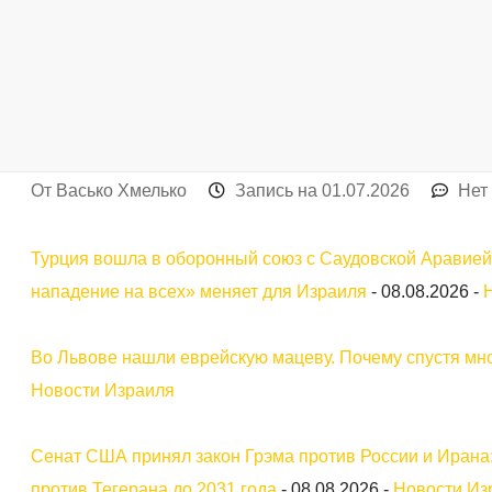
От
Васько Хмелько
Запись на
01.07.2026
Нет
Турция вошла в оборонный союз с Саудовской Аравией
нападение на всех» меняет для Израиля
-
08.08.2026
-
Во Львове нашли еврейскую мацеву. Почему спустя мно
Новости Израиля
Сенат США принял закон Грэма против России и Ирана:
против Тегерана до 2031 года
-
08.08.2026
-
Новости Из