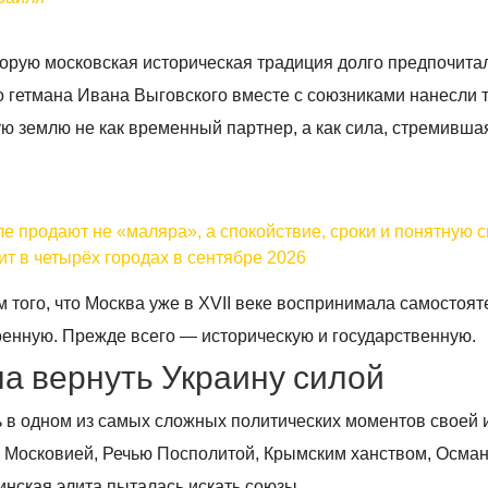
торую московская историческая традиция долго предпочита
о гетмана Ивана Выговского вместе с союзниками нанесли 
ю землю не как временный партнер, а как сила, стремивша
ле продают не «маляра», а спокойствие, сроки и понятную 
ит в четырёх городах в сентябре 2026
 того, что Москва уже в XVII веке воспринимала самостоя
военную. Прежде всего — историческую и государственную.
ла вернуть Украину силой
 в одном из самых сложных политических моментов своей 
 Московией, Речью Посполитой, Крымским ханством, Осма
нская элита пыталась искать союзы.