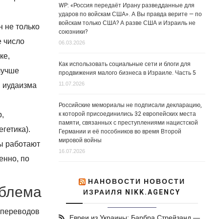
WP: «Россия передаёт Ирану разведданные для
ударов по войскам США». А Вы правда верите — по
войскам только США? А разве США и Израиль не
н не только
союзники?
е число
06.03.2026
ке,
Как использовать социальные сети и блоги для
лучше
продвижения малого бизнеса в Израиле. Часть 5
11.07.2026
и иудаизма
Российские мемориалы не подписали декларацию,
к которой присоединились 32 европейских места
р,
памяти, связанных с преступлениями нацистской
гетика).
Германии и её пособников во время Второй
мировой войны
ы работают
16.07.2026
енно, по
НАНОВОСТИ НОВОСТИ
облема
ИЗРАИЛЯ NIKK.AGENCY
х переводов
Евреи из Украины: Барбра Стрейзанд —