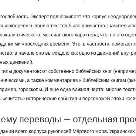
гослойность. Эксперт подчёркивает, что корпус неоднороде
зданию/переписыванию текстов было причастно значительно
покалиптического, мессианского характера, что, по его оцен
иданиями «последних времён». Это, в частности, помогает 
анство: в начале оно выглядело как одно из движений внутр
бных движений.
 типы документов: от собственно библейских книг (наприме
ническими, а также комментариев к библейским книгам (экзе
имер, гороскопы. И ещё одна важная черта: многие текст
ь «считать» исторические события и персонажей эпохи косв
очему переводы — отдельная пр
зданий всего корпуса рукописей Мёртвого моря. Украински