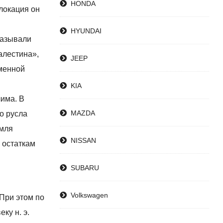
HONDA
 локация он
HYUNDAI
 называли
алестина»,
JEEP
еменной
KIA
лима. В
MAZDA
о русла
емля
NISSAN
 остаткам
SUBARU
Volkswagen
 При этом по
еку н. э.