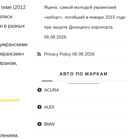
 теме (2012
Яцина, самый молодой украинский
кописи
«киборг», погибший в январе 2015 года
ин в разных
при защите Донецкого аэропорта
06.08.2026
кумранскими
умранские»
Privacy Policy
06.08.2026
мраном,
АВТО ПО МАРКАМ
ACURA
тношения
AUDI
BMW
елением,