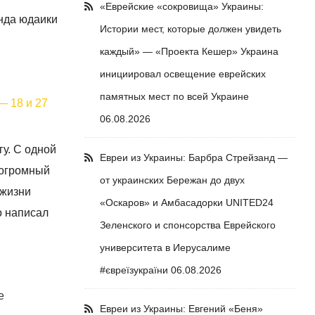
«Еврейские «сокровища» Украины:
нда юдаики
Истории мест, которые должен увидеть
каждый» — «Проекта Кешер» Украина
инициировал освещение еврейских
памятных мест по всей Украине
— 18 и 27
06.08.2026
гу. С одной
Евреи из Украины: Барбра Стрейзанд —
 огромный
от украинских Бережан до двух
 жизни
«Оскаров» и Амбасадорки UNITED24
о написал
Зеленского и спонсорства Еврейского
университета в Иерусалиме
#євреїзукраїни
06.08.2026
е
Евреи из Украины: Евгений «Беня»