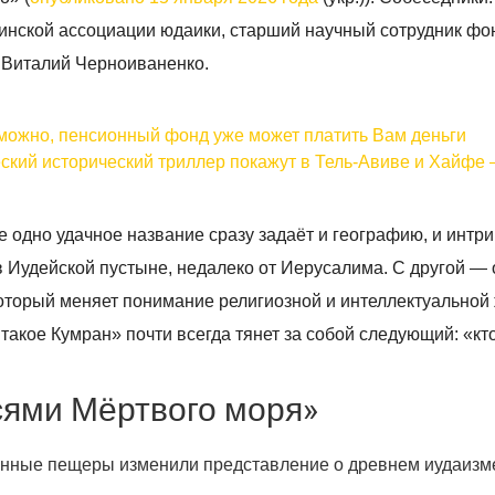
аинской ассоциации юдаики, старший научный сотрудник фо
 Виталий Черноиваненко.
можно, пенсионный фонд уже может платить Вам деньги
ческий исторический триллер покажут в Тель-Авиве и Хайфе 
е одно удачное название сразу задаёт и географию, и интри
 в Иудейской пустыне, недалеко от Иерусалима. С другой —
 который меняет понимание религиозной и интеллектуальной
такое Кумран» почти всегда тянет за собой следующий: «кт
сями Мёртвого моря»
тынные пещеры изменили представление о древнем иудаизм