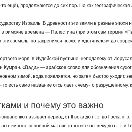
-то ещё), продолжаются до сих пор. Но как географическая
осударству Израиль. В древности эти земли в разные эпохи
 а в римские времена — Палестина (при этом сам термин «П
 этих земель, но закрепился позже и «дотянулся» до совр
ртвого моря, в Иудейской пустыне, неподалёку от Иеруса
и Кумран. «Вади» — арабское слово для обозначения сухог
новном зимой, вода появляется, но затем быстро уходит, з
 то есть само название отсылает к чему-то разрушенному, к
тками и почему это важно
ваненко называет период от II века до н. э. до I века н. э.
но немного, основной массив относится к I веку до н. э. и I в