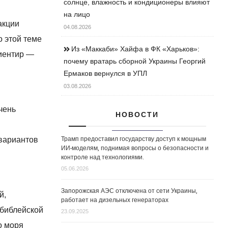
солнце, влажность и кондиционеры влияют
на лицо
акции
04.08.2026
о этой теме
Из «Маккаби» Хайфа в ФК «Харьков»:
риентир —
почему вратарь сборной Украины Георгий
Ермаков вернулся в УПЛ
03.08.2026
чень
НОВОСТИ
Трамп предоставил государству доступ к мощным
 вариантов
ИИ-моделям, поднимая вопросы о безопасности и
контроле над технологиями.
05.06.2026
Запорожская АЭС отключена от сети Украины,
й,
работает на дизельных генераторах
 библейской
23.09.2025
о моря