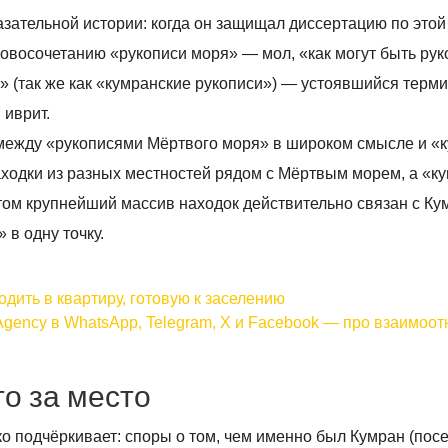
зательной истории: когда он защищал диссертацию по этой
словосочетанию «рукописи моря» — мол, «как могут быть ру
» (так же как «кумранские рукописи») — устоявшийся терм
 иврит.
у между «рукописями Мёртвого моря» в широком смысле и «
аходки из разных местностей рядом с Мёртвым морем, а «к
том крупнейший массив находок действительно связан с Ку
 в одну точку.
дить в квартиру, готовую к заселению
Agency в WhatsApp, Telegram, X и Facebook — про взаимоо
то за место
 подчёркивает: споры о том, чем именно был Кумран (пос