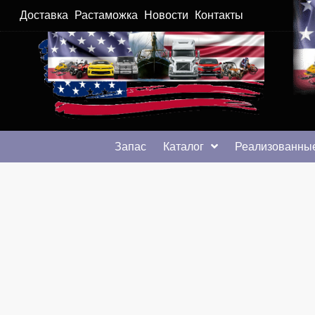
Доставка
Растаможка
Новости
Контакты
Автомобили из США в Хмельницком
Автомобили из США в Хмельницком от auto.km.ua
Запас
Каталог
Реализованные