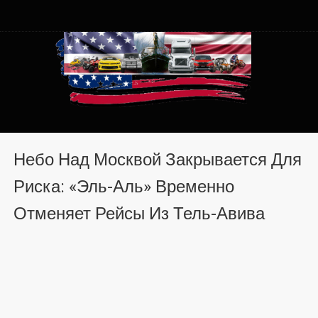
Автомобили из США в
Автомобили из США в Хмельницком от auto.km.ua
Хмельницком от auto.km.ua
Небо Над Москвой Закрывается Для
Риска: «Эль-Аль» Временно
Отменяет Рейсы Из Тель-Авива