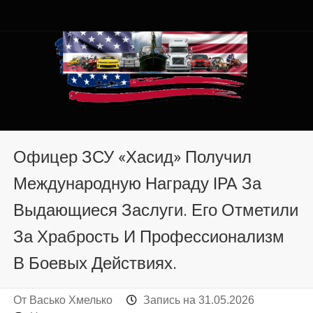
Автомобили из США в
Автомобили из США в Хмельницком от auto.km.ua
Хмельницком от auto.km.ua
Офицер ЗСУ «Хасид» Получил
Международную Награду IPA За
Выдающиеся Заслуги. Его Отметили
За Храбрость И Профессионализм
В Боевых Действиях.
От
Васько Хмелько
Запись на
31.05.2026