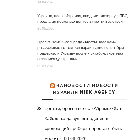
14.04.2026
Украина, после Израиля, внедряет лазерную ПВО,
предлагая несколько центов за меткий выстрел.
25.05.2026
Проект Ильи Аксельрода «Мосты надежды»
рассказывает о том, как израильские волонтёры
поддержали Украину после 7 октября, укрепляя
связи между странами.
09.03.2026
НАНОВОСТИ НОВОСТИ
ИЗРАИЛЯ NIKK.AGENCY
Центр здоровья волос «Абрaмский» в
Хайфе: когда зуд, выпадение и
«редеющий пробор» перестают быть
мелочью
08.08.2026