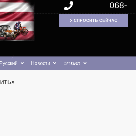
068-
1171994
СПРОСИТЬ СЕЙЧАС
Русский
Новости
מאמרים
ить»