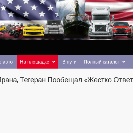
 от auto.km.ua
 авто
На площадке
В пути
Полный каталог
рана, Тегеран Пообещал «жестко Ответ