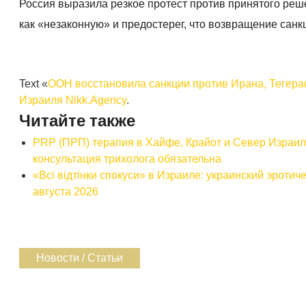
Россия выразила резкое протест против принятого ре
как «незаконную» и предостерег, что возвращение санк
Text «
ООН восстановила санкции против Ирана, Тегера
Израиля Nikk.Agency
.
Читайте также
PRP (ПРП) терапия в Хайфе, Крайот и Север Израиля для здоровья волос ( טיפול פרפ
консультация трихолога обязательна
«Всі відтінки спокуси» в Израиле: украинский эроти
августа 2026
Новости / Статьи