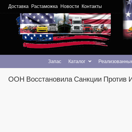
Доставка
Растаможка
Новости
Контакты
Автомобили из США в Хмельницком
Автомобили из США в Хмельницком от auto.km.ua
Запас
Каталог
Реализованные
ООН Восстановила Санкции Против И