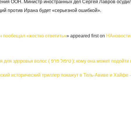
шения ООН. Министр иностранных дел Сергей Лавров осудил
ций против Ирана будет «серьезной ошибкой».
н пообещал «жестко ответить»
» appeared first on
НАновости
 ): кому она может подойти и почему
ческий исторический триллер покажут в Тель-Авиве и Хайфе 