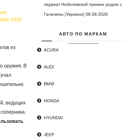
лауреат Нобелевской премии родом с
чью
Галичины (Украина)
08.08.2026
ябре 2026
АВТО ПО МАРКАМ
атов из
ACURA
о оружия. В
AUDI
вучал
BMW
решительно
HONDA
ий, ведущих
 соперника.
HYUNDAI
ользовать
JEEP