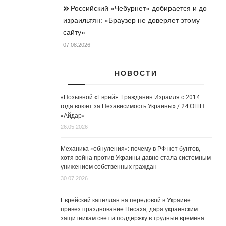
Российский «Чебурнет» добирается и до
израильтян: «Браузер не доверяет этому
сайту»
07.08.2026
НОВОСТИ
«Позывной «Еврей». Гражданин Израиля с 2014
года воюет за Независимость Украины» / 24 ОШП
«Айдар»
26.05.2026
Механика «обнуления»: почему в РФ нет бунтов,
хотя война против Украины давно стала системным
унижением собственных граждан
30.07.2026
Еврейский капеллан на передовой в Украине
привез празднование Песаха, даря украинским
защитникам свет и поддержку в трудные времена.