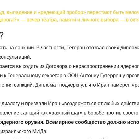
зуд, выпадение и «редеющий пробор» перестают быть мело
орога?» — вечер театра, памяти и личного выбора — в окт
?
ть на санкции. В частности, Тегеран отозвал своих диплом
консультаций.
рается выходить из Договора о нераспространении ядерног
и к Генеральному секретарю ООН Антониу Гутеррешу проз
ения санкций. Дипломат подчеркнул, что Иран намерен «
к диалогу и призвали Иран «воздержаться от любых действ
овление санкций как «важный шаг» в борьбе против своего
 ядерного оружия. Всемирное сообщество должно исп
 израильского МИДа.