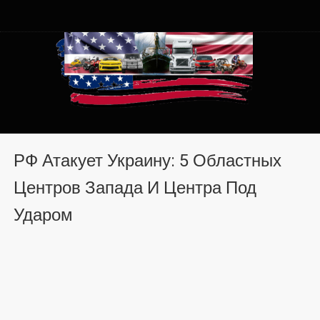
Автомобили из США в
Автомобили из США в Хмельницком от auto.km.ua
Хмельницком от auto.km.ua
РФ Атакует Украину: 5 Областных
Центров Запада И Центра Под
Ударом