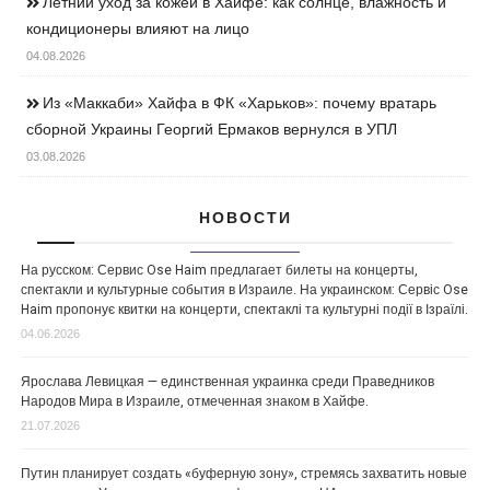
Летний уход за кожей в Хайфе: как солнце, влажность и
кондиционеры влияют на лицо
04.08.2026
Из «Маккаби» Хайфа в ФК «Харьков»: почему вратарь
сборной Украины Георгий Ермаков вернулся в УПЛ
03.08.2026
НОВОСТИ
На русском: Сервис Ose Haim предлагает билеты на концерты,
спектакли и культурные события в Израиле. На украинском: Сервіс Ose
Haim пропонує квитки на концерти, спектаклі та культурні події в Ізраїлі.
04.06.2026
Ярослава Левицкая — единственная украинка среди Праведников
Народов Мира в Израиле, отмеченная знаком в Хайфе.
21.07.2026
Путин планирует создать «буферную зону», стремясь захватить новые