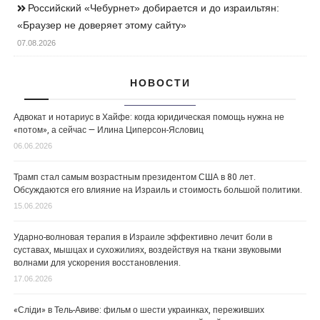
Российский «Чебурнет» добирается и до израильтян:
«Браузер не доверяет этому сайту»
07.08.2026
НОВОСТИ
Адвокат и нотариус в Хайфе: когда юридическая помощь нужна не
«потом», а сейчас — Илина Циперсон-Ясловиц
06.06.2026
Трамп стал самым возрастным президентом США в 80 лет.
Обсуждаются его влияние на Израиль и стоимость большой политики.
15.06.2026
Ударно-волновая терапия в Израиле эффективно лечит боли в
суставах, мышцах и сухожилиях, воздействуя на ткани звуковыми
волнами для ускорения восстановления.
17.06.2026
«Сліди» в Тель-Авиве: фильм о шести украинках, переживших