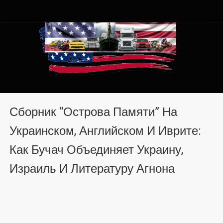
Автомобили из США в
Автомобили из США в Хмельницком от auto.km.ua
Хмельницком от auto.km.ua
Сборник “Острова Памяти” На
Украинском, Английском И Иврите:
Как Бучач Объединяет Украину,
Израиль И Литературу Агнона