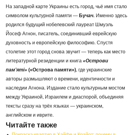
На западной карте Украины есть город, чьё имя стало
символом культурной памяти —
Бучач
. Именно здесь
родился будущий нобелевский лауреат Шмуэль
Йосеф Агнон, писатель, соединивший еврейскую
духовность и европейскую философию. Спустя
столетие этот город снова звучит — теперь как место
литературной резиденции и книга
«Острови
пам’яті»
(«Острова памяти»)
, где украинские
авторы размышляют о времени, идентичности и
наследии Агнона. Издание стало культурным мостом
между Украиной, Израилем и диаспорой, объединяя
тексты сразу на трёх языках — украинском,
английском и иврите.
Читайте также
Покраска квартир в Хайфе и Крайот: почему в