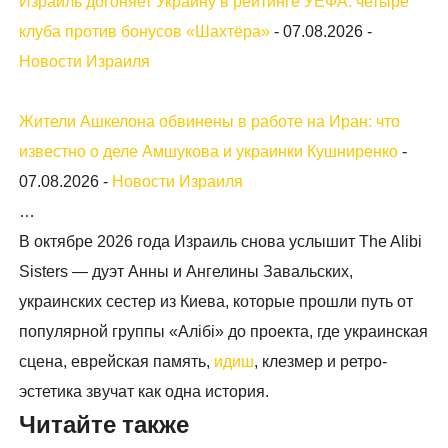
Израиль догоняет Украину в рейтинге УЕФА: четыре
клуба против бонусов «Шахтёра»
-
07.08.2026
-
Новости Израиля
Жители Ашкелона обвинены в работе на Иран: что
известно о деле Амшукова и украинки Кушниренко
-
07.08.2026
-
Новости Израиля
…
В октябре 2026 года Израиль снова услышит The Alibi
Sisters — дуэт Анны и Ангелины Завальских,
украинских сестер из Киева, которые прошли путь от
популярной группы «Алібі» до проекта, где украинская
сцена, еврейская память,
идиш
, клезмер и ретро-
эстетика звучат как одна история.
Читайте также