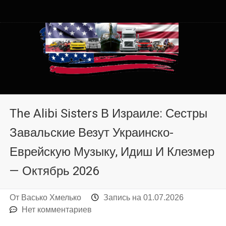
Автомобили из США в
Автомобили из США в Хмельницком от auto.km.ua
Хмельницком от auto.km.ua
The Alibi Sisters В Израиле: Сестры
Завальские Везут Украинско-
Еврейскую Музыку, Идиш И Клезмер
— Октябрь 2026
От
Васько Хмелько
Запись на
01.07.2026
Нет комментариев