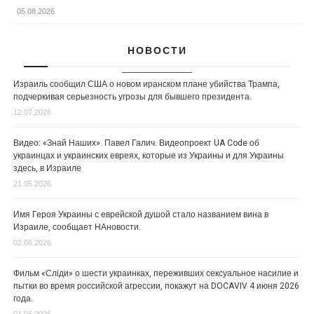
05.08.2026
НОВОСТИ
Израиль сообщил США о новом иранском плане убийства Трампа,
подчеркивая серьезность угрозы для бывшего президента.
12.07.2026
Видео: «Знай Наших». Павел Галич. Видеопроект UA Code об
украинцах и украинских евреях, которые из Украины и для Украины
здесь, в Израиле
21.05.2026
Имя Героя Украины с еврейской душой стало названием вина в
Израиле, сообщает НАновости.
02.06.2026
Фильм «Сліди» о шести украинках, переживших сексуальное насилие и
пытки во время российской агрессии, покажут на DOCAVIV 4 июня 2026
года.