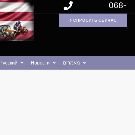
068-
1171994
СПРОСИТЬ СЕЙЧАС
Русский
Новости
מאמרים