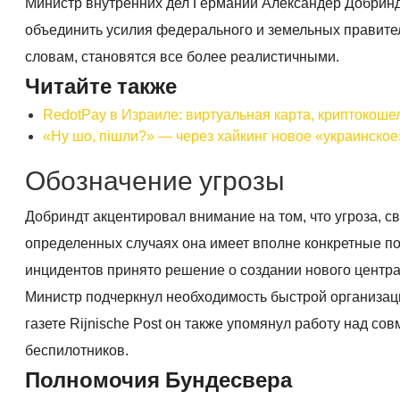
Министр внутренних дел Германии Александер Добринд
объединить усилия федерального и земельных правитель
словам, становятся все более реалистичными.
Читайте также
RedotPay в Израиле: виртуальная карта, криптокоше
«Ну шо, пішли?» — через хайкинг новое «украинско
Обозначение угрозы
Добриндт акцентировал внимание на том, что угроза, с
определенных случаях она имеет вполне конкретные 
инцидентов принято решение о создании нового центра
Министр подчеркнул необходимость быстрой организаци
газете Rijnische Post он также упомянул работу над с
беспилотников.
Полномочия Бундесвера