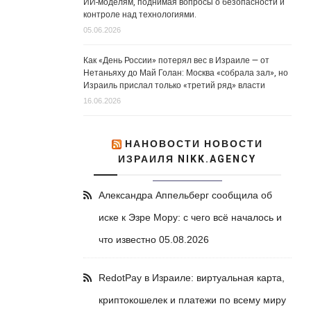
ИИ-моделям, поднимая вопросы о безопасности и
контроле над технологиями.
05.06.2026
Как «День России» потерял вес в Израиле — от
Нетаньяху до Май Голан: Москва «собрала зал», но
Израиль прислал только «третий ряд» власти
16.06.2026
НАНОВОСТИ НОВОСТИ
ИЗРАИЛЯ NIKK.AGENCY
Александра Аппельберг сообщила об
иске к Эзре Мору: с чего всё началось и
что известно
05.08.2026
RedotPay в Израиле: виртуальная карта,
криптокошелек и платежи по всему миру