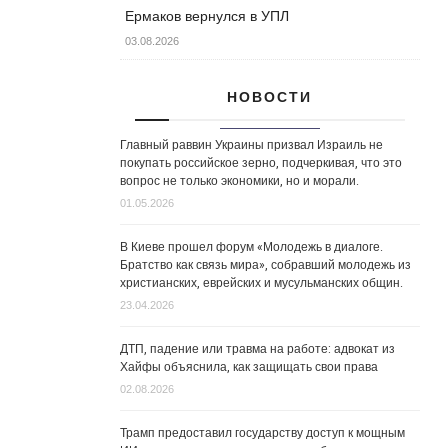
Ермаков вернулся в УПЛ
03.08.2026
НОВОСТИ
Главный раввин Украины призвал Израиль не
покупать российское зерно, подчеркивая, что это
вопрос не только экономики, но и морали.
01.05.2026
В Киеве прошел форум «Молодежь в диалоге.
Братство как связь мира», собравший молодежь из
христианских, еврейских и мусульманских общин.
23.04.2026
ДТП, падение или травма на работе: адвокат из
Хайфы объяснила, как защищать свои права
02.08.2026
Трамп предоставил государству доступ к мощным