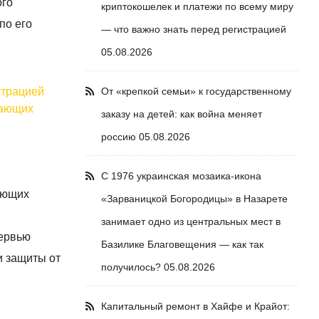
ого
криптокошелек и платежи по всему миру
по его
— что важно знать перед регистрацией
05.08.2026
страцией
От «крепкой семьи» к государственному
лающих
заказу на детей: как война меняет
россию
05.08.2026
С 1976 украинская мозаика-икона
ующих
«Зарваницкой Богородицы» в Назарете
занимает одно из центральных мест в
тервью
Базилике Благовещения — как так
и защиты от
получилось?
05.08.2026
Капитальный ремонт в Хайфе и Крайот: