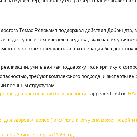
ся на Бундесвер, поскольку его развертывание является 
дестага Томас Рёвекамп поддержал действия Добриндта, з
 все доступные технические средства, включая их уничтож
омент несет ответственность за эти операции без достаточн
еализации, учитывая как поддержку, так и критику, с котор
зопасностью, требуют комплексного подхода, и эксперты в
ий военным структурам.
дронов для обеспечения безопасности
» appeared first on
НАн
 ): кому она может подойти и почему
 в Тель-Авиве 7 августа 2026 года