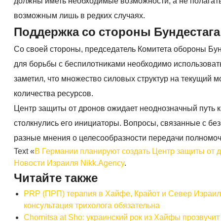
должны иметь необходимые возможности, а не полагать
возможным лишь в редких случаях.
Поддержка со стороны Бундестага
Со своей стороны, председатель Комитета обороны Бун
для борьбы с беспилотниками необходимо использовать
заметил, что множество силовых структур на текущий м
количества ресурсов.
Центр защиты от дронов ожидает неоднозначный путь к р
столкнулись его инициаторы. Вопросы, связанные с бе
разные мнения о целесообразности передачи полномоч
Text «
В Германии планируют создать Центр защиты от 
Новости Израиля Nikk.Agency
.
Читайте также
PRP (ПРП) терапия в Хайфе, Крайот и Север Израиля для здоровья волос ( טיפול פרפ
консультация трихолога обязательна
Chornitsa at Sho: украинский рок из Хайфы прозвучит