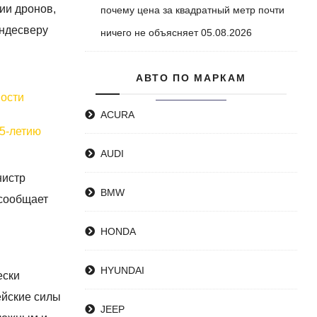
ии дронов,
почему цена за квадратный метр почти
ундесверу
ничего не объясняет
05.08.2026
АВТО ПО МАРКАМ
вости
ACURA
35-летию
AUDI
нистр
BMW
 сообщает
HONDA
HYUNDAI
ески
ейские силы
JEEP