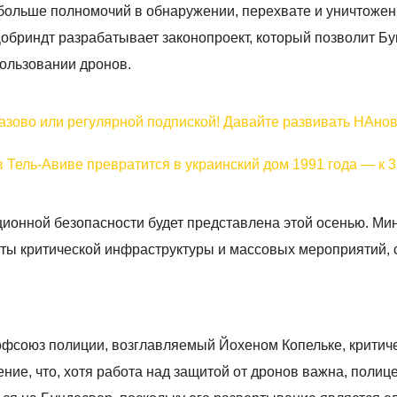
больше полномочий в обнаружении, перехвате и уничтожен
Добриндт разрабатывает законопроект, который позволит Б
ользовании дронов.
разово или регулярной подпиской! Давайте развивать НАно
в Тель-Авиве превратится в украинский дом 1991 года — к 
ионной безопасности будет представлена этой осенью. Ми
иты критической инфраструктуры и массовых мероприятий,
фсоюз полиции, возглавляемый Йохеном Копельке, критич
ние, что, хотя работа над защитой от дронов важна, полиц