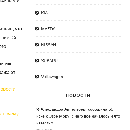
сложным и
KIA
аявив, что
MAZDA
ение. Он
NISSAN
ого
SUBARU
ой уже
ыражают
Volkswagen
овости
НОВОСТИ
Александра Аппельберг сообщила об
иске к Эзре Мору: с чего всё началось и что
известно