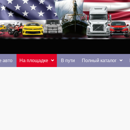
 от auto.km.ua
 авто
На площадке
В пути
Полный каталог