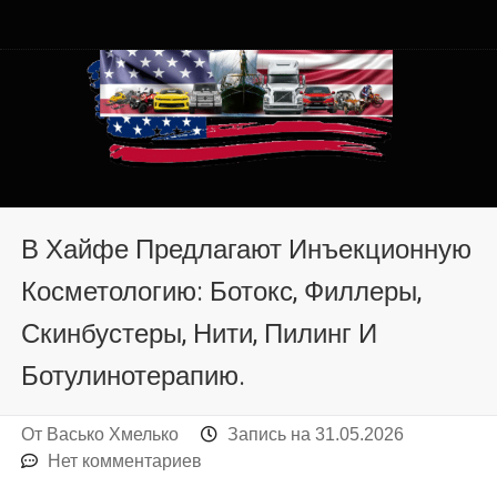
Автомобили из США в
Автомобили из США в Хмельницком от auto.km.ua
Хмельницком от auto.km.ua
В Хайфе Предлагают Инъекционную
Косметологию: Ботокс, Филлеры,
Скинбустеры, Нити, Пилинг И
Ботулинотерапию.
От
Васько Хмелько
Запись на
31.05.2026
Нет комментариев