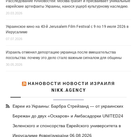
Расследование НАновостей: Москва грабит и присваивает уникальные
еврейские артефакты Украины, нанося ущерб культурному наследию.
20.03.2026
Украинское кино на 43-й Jerusalem Film Festival с 9 по 19 июля 2026 в
Иерусалиме
07.07.2026
Израиль отменил депортацию украинца после вмешательства
посольства: почему это дело стало важным сигналом для общины
30.05.2026
НАНОВОСТИ НОВОСТИ ИЗРАИЛЯ
NIKK.AGENCY
Евреи из Украины: Барбра Стрейзанд — от украинских
Бережан до двух «Оскаров» и Амбасадорки UNITED24
Зеленского и спонсорства Еврейского университета в
Иерусалиме #євреїзукраїни
06.08.2026