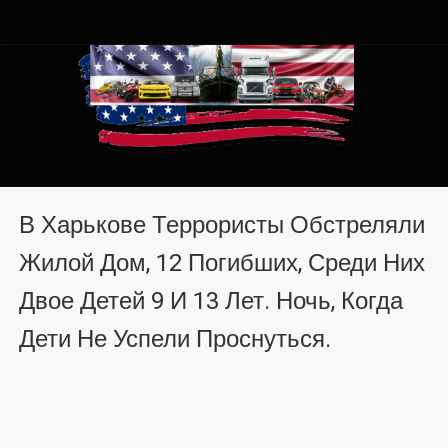
Автомобили из США в
Автомобили из США в Хмельницком от auto.km.ua
Хмельницком от auto.km.ua
В Харькове Террористы Обстреляли
Жилой Дом, 12 Погибших, Среди Них
Двое Детей 9 И 13 Лет. Ночь, Когда
Дети Не Успели Проснуться.