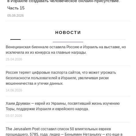
в Израиле создавать человеческое онлайн-присутствие.
Часть 15
05.08.2026
НОВОСТИ
Венецианская биеннале оставила Россию и Израиль на выставке, но
исключила их из конкурса на главные награды.
25.04.2026
Россия теряет цифровые паспорта сайтов, что может угрожать
безопасности пользователей в Израиле, увеличивая риски
мошенничества и утечки данных.
14.06.2026
Хаим Друкман — еврей из Украины, посвятивший жизнь изучению
Торы, поддержке Израиля и еврейского народа.
03.07.2026
The Jerusalem Post составил список 50 влиятельных евреев
прошедшего, 5785, года: лидер — Беньямин Нетаньяху — кто еще в