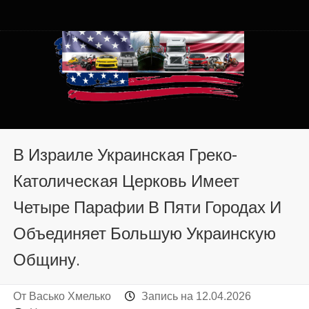
Автомобили из США в
Автомобили из США в Хмельницком от auto.km.ua
Хмельницком от auto.km.ua
В Израиле Украинская Греко-
Католическая Церковь Имеет
Четыре Парафии В Пяти Городах И
Объединяет Большую Украинскую
Общину.
От
Васько Хмелько
Запись на
12.04.2026