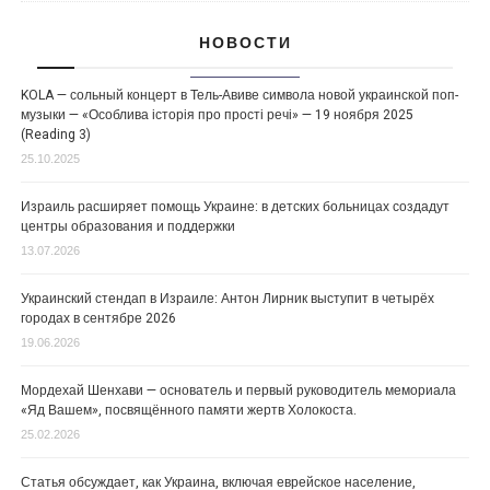
НОВОСТИ
KOLA — сольный концерт в Тель-Авиве символа новой украинской поп-
музыки — «Особлива історія про прості речі» — 19 ноября 2025
(Reading 3)
25.10.2025
Израиль расширяет помощь Украине: в детских больницах создадут
центры образования и поддержки
13.07.2026
Украинский стендап в Израиле: Антон Лирник выступит в четырёх
городах в сентябре 2026
19.06.2026
Мордехай Шенхави — основатель и первый руководитель мемориала
«Яд Вашем», посвящённого памяти жертв Холокоста.
25.02.2026
Статья обсуждает, как Украина, включая еврейское население,