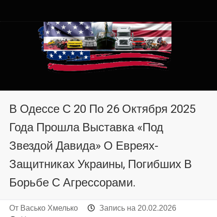
Автомобили из США в
Автомобили из США в Хмельницком от auto.km.ua
Хмельницком от auto.km.ua
В Одессе С 20 По 26 Октября 2025
Года Прошла Выставка «Под
Звездой Давида» О Евреях-
Защитниках Украины, Погибших В
Борьбе С Агрессорами.
От
Васько Хмелько
Запись на
20.02.2026