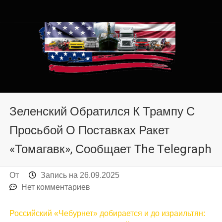
Автомобили из США в
Автомобили из США в Хмельницком от auto.km.ua
Хмельницком от auto.km.ua
Зеленский Обратился К Трампу С
Просьбой О Поставках Ракет
«Томагавк», Сообщает The Telegraph
От
Запись на
26.09.2025
Нет комментариев
Российский «Чебурнет» добирается и до израильтян: