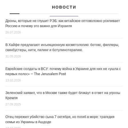
НОВОСТИ
Дроны, которые не глушит РЭБ: как китайское оптоволокно усиливает
Россию и почему это важно для Израиля
26.07.2026
В Хайфе предлагают инъекционную косметологию: ботокс, филлеры,
скинбустеры, нити, пилинг и ботулинотерапию.
31.05.2026
Еврейские солдаты в ВСУ: почему война в Украине для них не «ушла с
первых полос» — The Jerusalem Post
13.02.2026
Зеленский заявил, что в Москве также будет блэкаут в ответ на угрозы
Кремля
27.09.2025
Отец пережил убийство сына 7 октября, но погиб в море: трагедия
семьи из Украины в Ашдоде