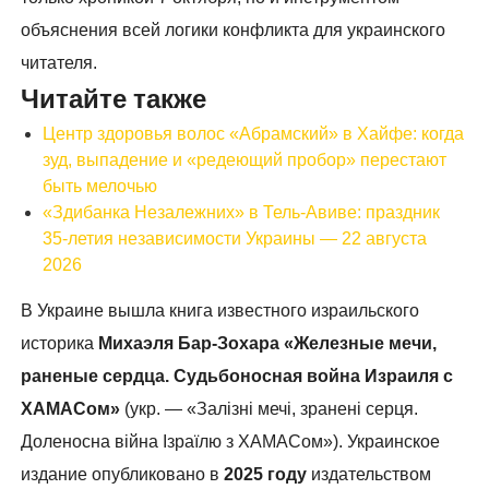
объяснения всей логики конфликта для украинского
читателя.
Читайте также
Центр здоровья волос «Абрaмский» в Хайфе: когда
зуд, выпадение и «редеющий пробор» перестают
быть мелочью
«Здибанка Незалежних» в Тель-Авиве: праздник
35-летия независимости Украины — 22 августа
2026
В Украине вышла книга известного израильского
историка
Михаэля Бар-Зохара
«Железные мечи,
раненые сердца. Судьбоносная война Израиля с
ХАМАСом»
(укр. — «Залізні мечі, зранені серця.
Доленосна війна Ізраїлю з ХАМАСом»). Украинское
издание опубликовано в
2025 году
издательством