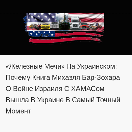
Автомобили из США в
Автомобили из США в Хмельницком от auto.km.ua
Хмельницком от auto.km.ua
«Железные Мечи» На Украинском:
Почему Книга Михаэля Бар-Зохара
О Войне Израиля С ХАМАСом
Вышла В Украине В Самый Точный
Момент