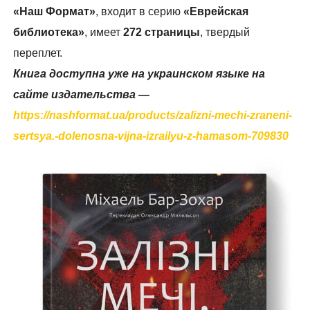
«Наш Формат»
, входит в серию
«Еврейская
библиотека»
, имеет
272 страницы
, твердый
переплет.
Книга доступна уже на украинском языке на
сайте издательства —
https://nashformat.ua/products/zalizni-mechi-zraneni-
sertsya.-dolenosna-vijna-izrailyu-z-hamasom-709830