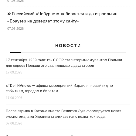
07.08.2026
Российский «Чебурнет» добирается и до израильтян:
«Браузер не доверяет этому сайту»
07.08.2026
НОВОСТИ
17 сентября 1939 года: как СССР стал вторым оккупантом Польши —
для евреев Польши это стал кошмар с двух сторон
17.09.2025
sTDe | NAnews — афиша мероприятий Израиля: новый гид по
событиям, городам и билетам
17.06.2026
После взрыва в Каховке вместо Великого Луга формируется новая
экосистема, а юг Украины сталкивается с нехваткой воды.
07.06.2026