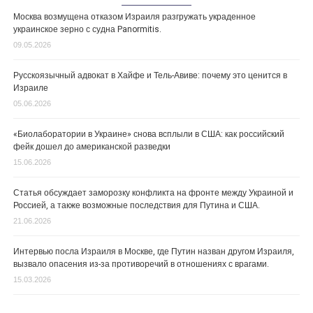
Москва возмущена отказом Израиля разгружать украденное
украинское зерно с судна Panormitis.
09.05.2026
Русскоязычный адвокат в Хайфе и Тель-Авиве: почему это ценится в
Израиле
05.06.2026
«Биолаборатории в Украине» снова всплыли в США: как российский
фейк дошел до американской разведки
15.06.2026
Статья обсуждает заморозку конфликта на фронте между Украиной и
Россией, а также возможные последствия для Путина и США.
21.06.2026
Интервью посла Израиля в Москве, где Путин назван другом Израиля,
вызвало опасения из-за противоречий в отношениях с врагами.
15.03.2026