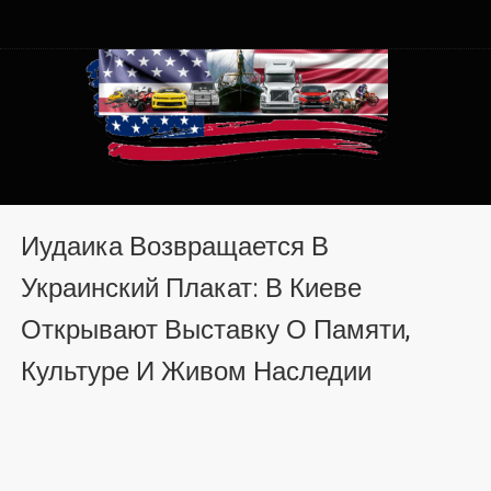
Автомобили из США в
Автомобили из США в Хмельницком от auto.km.ua
Хмельницком от auto.km.ua
Иудаика Возвращается В
Украинский Плакат: В Киеве
Открывают Выставку О Памяти,
Культуре И Живом Наследии