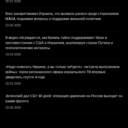
30.07.2026
Вэнс раскритиковал Израиль, что вызвало раскол среди сторонников
MAGA, поднимая вопросы о поддержке внешней политики.
22.06.2026
В видео обсуждается, как Кремль тайно поддерживает Иран в
противостоянии с США и Израилем, анализируя страхи Путина и
геополитические интересы.
19.03.2026
«Надо помогать Украине, а вы только пи*дите»: «встреча выпускников
войны»: герои резонансного эфира израильского ТВ впервые
увиделись спустя 4 года
26.02.2026
Зеленский дал СБУ 40 дней: операция давления на Россию выходит за
рамки фронта
26.06.2026