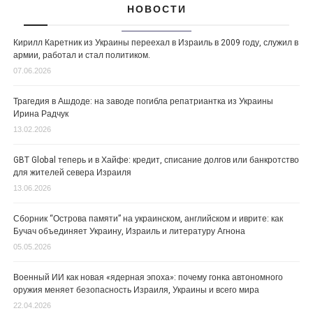
НОВОСТИ
Кирилл Каретник из Украины переехал в Израиль в 2009 году, служил в
армии, работал и стал политиком.
07.06.2026
Трагедия в Ашдоде: на заводе погибла репатриантка из Украины
Ирина Радчук
13.02.2026
GBT Global теперь и в Хайфе: кредит, списание долгов или банкротство
для жителей севера Израиля
13.06.2026
Сборник “Острова памяти” на украинском, английском и иврите: как
Бучач объединяет Украину, Израиль и литературу Агнона
05.05.2026
Военный ИИ как новая «ядерная эпоха»: почему гонка автономного
оружия меняет безопасность Израиля, Украины и всего мира
22.04.2026