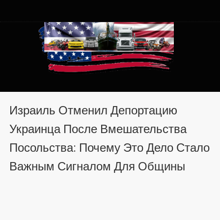
Автомобили из США в
Автомобили из США в Хмельницком от auto.km.ua
Хмельницком от auto.km.ua
Израиль Отменил Депортацию
Украинца После Вмешательства
Посольства: Почему Это Дело Стало
Важным Сигналом Для Общины