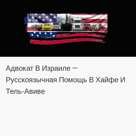
Автомобили из США в
Автомобили из США в Хмельницком от auto.km.ua
Хмельницком от auto.km.ua
Адвокат В Израиле —
Русскоязычная Помощь В Хайфе И
Тель-Авиве