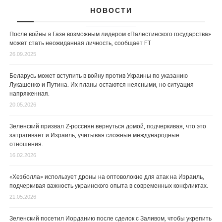
НОВОСТИ
После войны в Газе возможным лидером «Палестинского государства»
может стать неожиданная личность, сообщает FT
26.09.2025
Беларусь может вступить в войну против Украины по указанию
Лукашенко и Путина. Их планы остаются неясными, но ситуация
напряженная.
20.05.2026
Зеленский призвал Z-россиян вернуться домой, подчеркивая, что это
затрагивает и Израиль, учитывая сложные международные
отношения.
16.02.2026
«Хезболла» использует дроны на оптоволокне для атак на Израиль,
подчеркивая важность украинского опыта в современных конфликтах.
21.05.2026
Зеленский посетил Иорданию после сделок с Заливом, чтобы укрепить