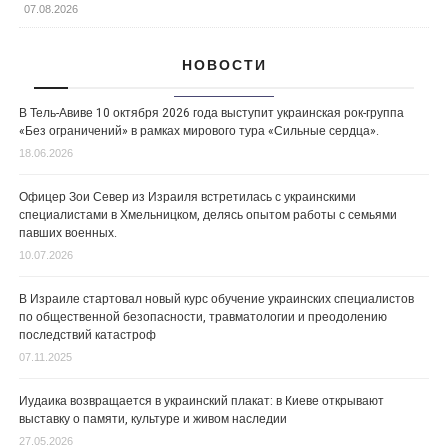
07.08.2026
НОВОСТИ
В Тель-Авиве 10 октября 2026 года выступит украинская рок-группа
«Без ограничений» в рамках мирового тура «Сильные сердца».
18.06.2026
Офицер Зои Север из Израиля встретилась с украинскими
специалистами в Хмельницком, делясь опытом работы с семьями
павших военных.
10.07.2026
В Израиле стартовал новый курс обучение украинских специалистов
по общественной безопасности, травматологии и преодолению
последствий катастроф
07.11.2025
Иудаика возвращается в украинский плакат: в Киеве открывают
выставку о памяти, культуре и живом наследии
27.05.2026