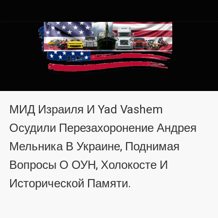
Автомобили из США в
Автомобили из США в Хмельницком от auto.km.ua
Хмельницком от auto.km.ua
МИД Израиля И Yad Vashem
Осудили Перезахоронение Андрея
Мельника В Украине, Поднимая
Вопросы О ОУН, Холокосте И
Исторической Памяти.