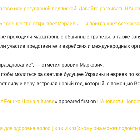
разово или регулярной подпиской! Давайте развивать НАно
е» сообщество открывает Израиль — и приглашает всех же
ре проходили масштабные общинные трапезы, а также зан
ли участие представители еврейских и международных орг
 празднование”, — отметил раввин Маркович.
тобы молиться за светлое будущее Украины и евреев по вс
ает силу и веру, встречая новый год, который, с помощью 
ют Рош ха-Шана в Киеве
» appeared first on
НАновости Новос
 ): кому она может подойти и почему