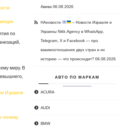
Авива
06.08.2026
вости
лающих
НАновости
– Новости Израиля и
Украины Nikk.Agency в WhatsApp,
ятия по
Telegram, X и Facebook — про
анизаций,
взаимоотношения двух стран и их
историю — что происходит?
06.08.2026
ему миру. В
Всевышнего,
АВТО ПО МАРКАМ
ACURA
ти Израиля
AUDI
BMW