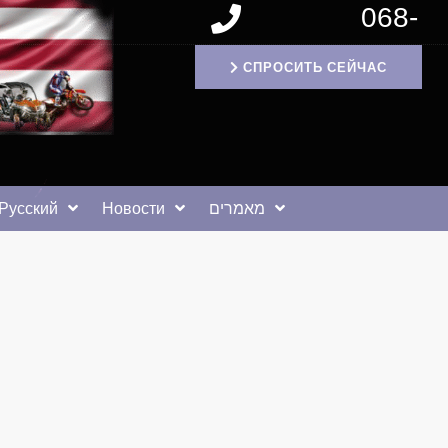
068-
1171994
СПРОСИТЬ СЕЙЧАС
Русский
Новости
מאמרים