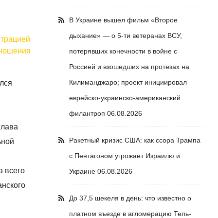
В Украине вышел фильм «Второе
дыхание» — о 5-ти ветеранах ВСУ,
страцией
тношения
потерявших конечности в войне с
Россией и взошедших на протезах на
Килиманджаро; проект инициировал
ялся
еврейско-украинско-американский
филантроп
06.08.2026
глава
Ракетный кризис США: как ссора Трампа
ьной
с Пентагоном угрожает Израилю и
а всего
Украине
06.08.2026
анского
До 37,5 шекеля в день: что известно о
платном въезде в агломерацию Тель-