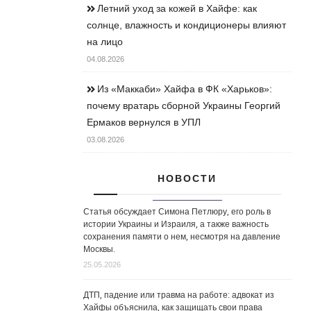
Летний уход за кожей в Хайфе: как
солнце, влажность и кондиционеры влияют
на лицо
04.08.2026
Из «Маккаби» Хайфа в ФК «Харьков»:
почему вратарь сборной Украины Георгий
Ермаков вернулся в УПЛ
03.08.2026
НОВОСТИ
Статья обсуждает Симона Петлюру, его роль в
истории Украины и Израиля, а также важность
сохранения памяти о нем, несмотря на давление
Москвы.
25.05.2026
ДТП, падение или травма на работе: адвокат из
Хайфы объяснила, как защищать свои права