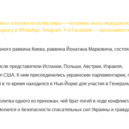
лек и платежи по всему миру — что важно знать перед реги
Agency в WhatsApp, Telegram, X и Facebook — про взаимоо
вного раввина Киева, раввина Йонатана Марковича, состо
числе представители Испании, Польши, Австрии, Израиля,
ул США. К ним присоединились украинские парламентарии, 
й в то время находился в Нью-Йорке для участия в Генерал
итва одного из прихожан, чей брат погиб в ходе конфликт
молился о безопасности спасательных сил Украины и гражд