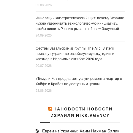
02.08.2026
Инновации как стратегический щит: почему Украине
нужно удерживать технологическую инициативу,
чтобы лишить Россию рычага войны — Залужный
24.09.2025
Сестры Завальские из группы The Alibi Sisters
привезут украинско-еврейскую музыку, идиш и
клезмер в Израиль в октябре 2026 года.
20.07.2026
«Тимур и Ко» предлагает услуги ремонта квартир в
Хайфе и Крайот по доступным ценам.
23.06.2026
НАНОВОСТИ НОВОСТИ
ИЗРАИЛЯ NIKK.AGENCY
Евреи из Украины: Хаим Нахман Бялик