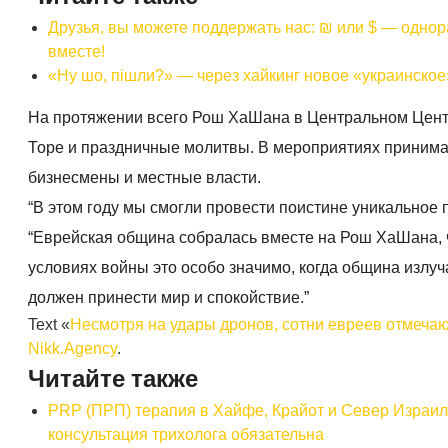
Друзья, вы можете поддержать нас: ₪ или $ — одно
вместе!
«Ну шо, пішли?» — через хайкинг новое «украинско
На протяжении всего Рош ХаШана в Центральном Цент
Торе и праздничные молитвы. В мероприятиях принима
бизнесмены и местные власти.
“В этом году мы смогли провести поистине уникальное
“Еврейская община собралась вместе на Рош ХаШана, ч
условиях войны это особо значимо, когда община излуч
должен принести мир и спокойствие.”
Text «
Несмотря на удары дронов, сотни евреев отмеча
Nikk.Agency
.
Читайте также
PRP (ПРП) терапия в Хайфе, Крайот и Север Израиля для здоровья волос ( טיפול פרפ
консультация трихолога обязательна