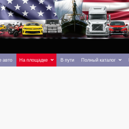
 от auto.km.ua
 авто
На площадке
В пути
Полный каталог