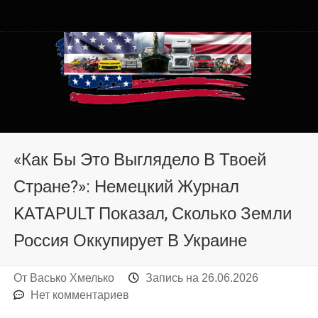
Автомобили из США в
Автомобили из США в Хмельницком от auto.km.ua
Хмельницком от auto.km.ua
«Как Бы Это Выглядело В Твоей
Стране?»: Немецкий Журнал
KATAPULT Показал, Сколько Земли
Россия Оккупирует В Украине
От
Васько Хмелько
Запись на
26.06.2026
Нет комментариев