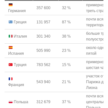
примерно
357 600
32 %
Германия
треть стран
почти вся
Греция
131 957
87 %
территория
больше тре
Италия
301 340
38 %
полуостров
около одно
505 990
23 %
Испания
пятой
примерно
Турция
783 562
15 %
шестая час
участок от
543 940
21 %
Парижа до
Франция
Лиона
почти вся
Польша
312 679
37 %
центральна
Польша