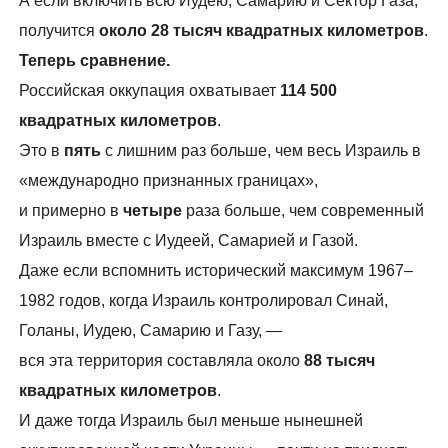
А если включить всю Иудею, Самарию и Сектор Газа,
получится
около 28 тысяч квадратных километров
.
Теперь сравнение.
Российская оккупация охватывает
114 500
квадратных километров
.
Это в
пять
с лишним раз больше, чем весь Израиль в
«международно признанных границах»,
и примерно в
четыре
раза больше, чем современный
Израиль вместе с Иудеей, Самарией и Газой.
Даже если вспомнить исторический максимум 1967–
1982 годов, когда Израиль контролировал Синай,
Голаны, Иудею, Самарию и Газу, —
вся эта территория составляла около
88 тысяч
квадратных километров
.
И даже тогда Израиль был меньше нынешней