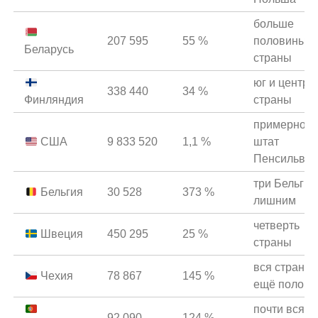
больше
207 595
55 %
половины
Беларусь
страны
юг и центр
338 440
34 %
Финляндия
страны
примерно
США
9 833 520
1,1 %
штат
Пенсильва
три Бельгии
Бельгия
30 528
373 %
лишним
четверть
Швеция
450 295
25 %
страны
вся страна 
Чехия
78 867
145 %
ещё полови
почти вся
92 090
124 %