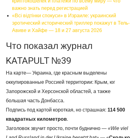
криптокошелек и платежи по всему миру — что
важно знать перед регистрацией
«Всі відтінки спокуси» в Израиле: украинский
эротический исторический триллер покажут в Тель-
Авиве и Хайфе — 18 и 27 августа 2026
Что показал журнал
KATAPULT №39
На карте— Украина, где красным выделены
оккупированные Россией территории: Крым, юг
Запорожской и Херсонской областей, а также
большая часть Донбасса.
Подпись под картой короткая, но страшная:
114 500
квадратных километров
.
Заголовок звучит просто, почти буднично —
«Wie viel
Land Russland in der Ukraine besetzt hat»
— «
Сколько