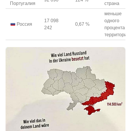
Португалия
страна
меньше
17 098
одного
Россия
0,67 %
242
процента е
территории