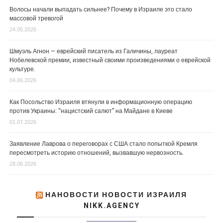
Волосы начали выпадать сильнее? Почему в Израиле это стало
массовой тревогой
24.05.2026
Шмуэль Агнон — еврейский писатель из Галичины, лауреат
Нобелевской премии, известный своими произведениями о еврейской
культуре.
04.06.2026
Как Посольство Израиля втянули в информационную операцию
против Украины: “нацистский салют” на Майдане в Киеве
01.07.2026
Заявление Лаврова о переговорах с США стало попыткой Кремля
пересмотреть историю отношений, вызвавшую нервозность.
28.06.2026
НАНОВОСТИ НОВОСТИ ИЗРАИЛЯ
NIKK.AGENCY