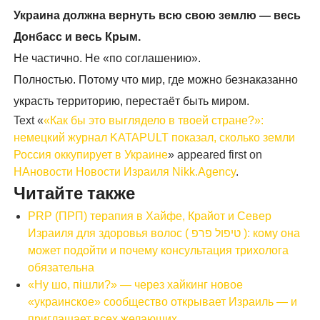
Украина должна вернуть всю свою землю — весь
Донбасс и весь Крым.
Не частично. Не «по соглашению».
Полностью. Потому что мир, где можно безнаказанно
украсть территорию, перестаёт быть миром.
Text «
«Как бы это выглядело в твоей стране?»:
немецкий журнал KATAPULT показал, сколько земли
Россия оккупирует в Украине
» appeared first on
НАновости Новости Израиля Nikk.Agency
.
Читайте также
PRP (ПРП) терапия в Хайфе, Крайот и Север
Израиля для здоровья волос ( טיפול פרפ ): кому она
может подойти и почему консультация трихолога
обязательна
«Ну шо, пішли?» — через хайкинг новое
«украинское» сообщество открывает Израиль — и
приглашает всех желающих