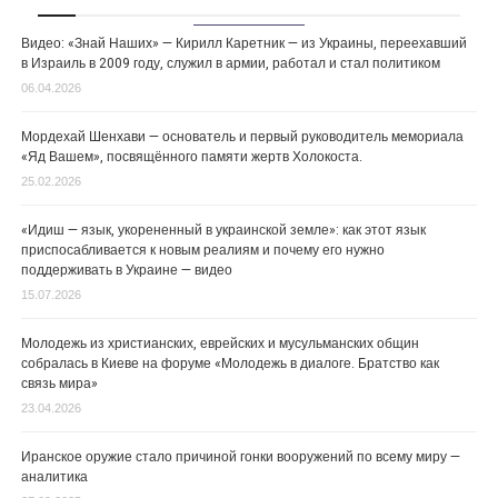
Видео: «Знай Наших» — Кирилл Каретник — из Украины, переехавший
в Израиль в 2009 году, служил в армии, работал и стал политиком
06.04.2026
Мордехай Шенхави — основатель и первый руководитель мемориала
«Яд Вашем», посвящённого памяти жертв Холокоста.
25.02.2026
«Идиш — язык, укорененный в украинской земле»: как этот язык
приспосабливается к новым реалиям и почему его нужно
поддерживать в Украине — видео
15.07.2026
Молодежь из христианских, еврейских и мусульманских общин
собралась в Киеве на форуме «Молодежь в диалоге. Братство как
связь мира»
23.04.2026
Иранское оружие стало причиной гонки вооружений по всему миру —
аналитика