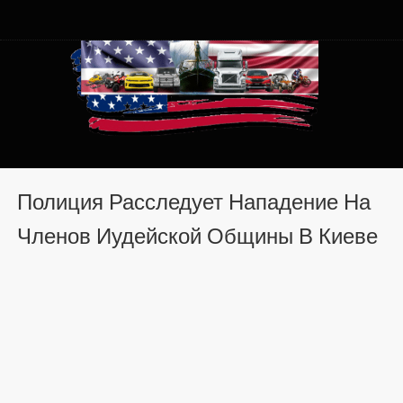
Автомобили из США в
Автомобили из США в Хмельницком от auto.km.ua
Хмельницком от auto.km.ua
Полиция Расследует Нападение На
Членов Иудейской Общины В Киеве