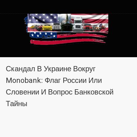
Автомобили из США в
Автомобили из США в Хмельницком от auto.km.ua
Хмельницком от auto.km.ua
Скандал В Украине Вокруг
Monobank: Флаг России Или
Словении И Вопрос Банковской
Тайны