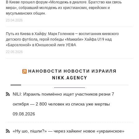
В Киеве прошел форум «Молодежь в диалоге. Братство как связь
мира», собравший молодежь из христианских, еврейских и
мусульманских общин.
23.04.2026
Путь из Киева в Хайфу: Марк Голенков — воспитанник киевского
детского футбола, герой победы «Маккаби» Хайфа U19 над
«Барселоной» в Юношеской лиге УЕФА
22.05.2026
НАНОВОСТИ НОВОСТИ ИЗРАИЛЯ
NIKK.AGENCY
NILI: Израиль поимённо ищет участников резни 7
октября — 2 800 человек из списка уже мертвы
09.08.2026
«Ну шо, пішли?» — через хайкинг новое «украинское»