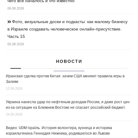
чего всё началось и что известно
06.08.2026
Фото, визуальные доски и подкасты: как малому бизнесу
в Израиле создавать человеческое онлайн-присутствие.
Часть 15
05.08.2026
НОВОСТИ
Иранская сделка против Китая: зачем США меняют правила игры в
Заливе
13.06.2026
Украина нанесла удар по нефтяным доходам России, и даже рост цен
из-за ситуации на Ближнем Востоке не спасает российский бюджет.
24.05.2026
Видео: UDM Iзраїль. История волонтера, кузнеца и историка
израильтянина Геннадия Нижника, родившегося во Львове