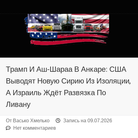
Автомобили из США в
Автомобили из США в Хмельницком от auto.km.ua
Хмельницком от auto.km.ua
Трамп И Аш-Шараа В Анкаре: США
Выводят Новую Сирию Из Изоляции,
А Израиль Ждёт Развязка По
Ливану
От
Васько Хмелько
Запись на
09.07.2026
Нет комментариев