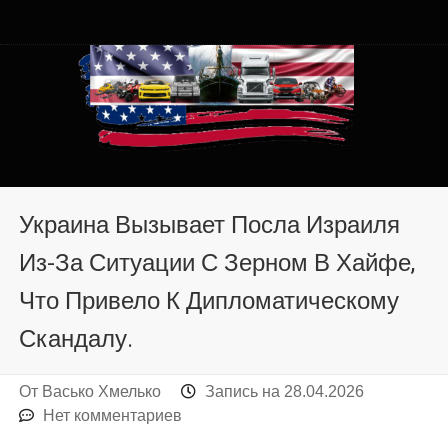
Автомобили из США в
Автомобили из США в Хмельницком от auto.km.ua
Хмельницком от auto.km.ua
Украина Вызывает Посла Израиля
Из-За Ситуации С Зерном В Хайфе,
Что Привело К Дипломатическому
Скандалу.
От
Васько Хмелько
Запись на
28.04.2026
Нет комментариев