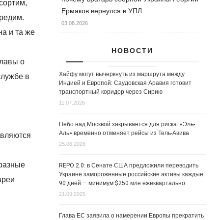
сортим,
Ермаков вернулся в УПЛ
редим.
03.08.2026
а и та же
НОВОСТИ
главы о
Хайфу могут вычеркнуть из маршрута между
службе в
Индией и Европой: Саудовская Аравия готовит
транспортный коридор через Сирию
11.07.2026
Небо над Москвой закрывается для риска: «Эль-
Аль» временно отменяет рейсы из Тель-Авива
являются
25.06.2026
 разные
REPO 2.0: в Сенате США предложили переводить
Украине замороженные российские активы каждые
вреи
90 дней — минимум $250 млн ежеквартально
21.09.2025
Глава ЕС заявила о намерении Европы прекратить