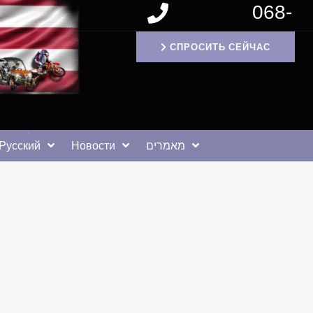
068-
1171994
СПРОСИТЬ СЕЙЧАС
Русский
Новости
מאמרים