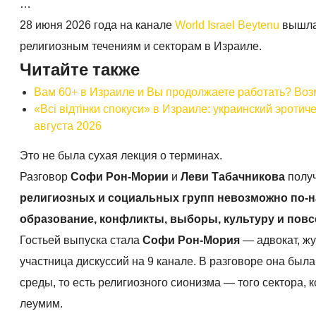
…
28 июня 2026 года на канале
World Israel Beytenu
вышла 
религиозным течениям и секторам в Израиле.
Читайте также
Вам 60+ в Израиле и Вы продолжаете работать? Воз
«Всі відтінки спокуси» в Израиле: украинский эроти
августа 2026
Это не была сухая лекция о терминах.
Разговор
Софи Рон-Мории
и
Леви Табачникова
получ
религиозных и социальных групп невозможно по-н
образование, конфликты, выборы, культуру и пов
Гостьей выпуска стала
Софи Рон-Мория
— адвокат, жу
участница дискуссий на 9 канале. В разговоре она бы
среды, то есть религиозного сионизма — того сектора,
леумим.