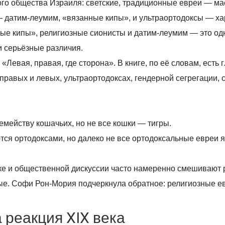
го общества Израиля: светские, традиционные евреи — ма
 датим-леумим, «вязанные кипы», и ультраортодоксы — ха
ые кипы», религиозные сионисты и датим-леумим — это одн
и серьёзные различия.
«Левая, правая, где сторона». В книге, по её словам, есть 
правых и левых, ультраортодоксах, гендерной сегрегации, 
емейству кошачьих, но не все кошки — тигры.
тся ортодоксами, но далеко не все ортодоксальные евреи 
ике и общественной дискуссии часто намеренно смешивают
вые. Софи Рон-Мория подчеркнула обратное: религиозные е
 реакция XIX века