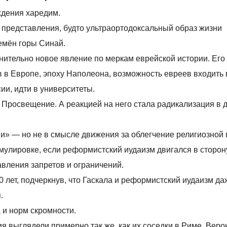
ждения харедим.
представления, будто ультраортодоксальный образ жизни
ремён горы Синай.
ительно новое явление по меркам еврейской истории. Его
в в Европе, эпоху Наполеона, возможность евреев входить 
ии, идти в университеты.
Просвещение. А реакцией на него стала радикализация в 
 — но не в смысле движения за облегчение религиозной п
рмулировке, если реформистский иудаизм двигался в сторон
авления запретов и ограничений.
 лет, подчеркнув, что Гаскала и реформистский иудаизм д
.
 и норм скромности.
 выглядели примерно так же, как их соседки в Риме, Веро