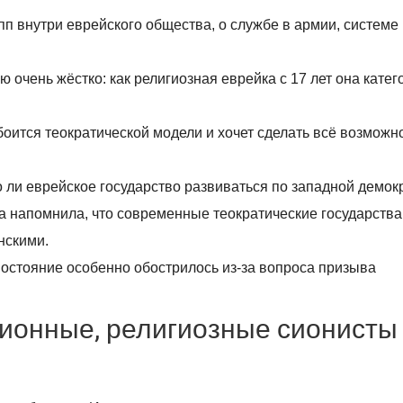
рупп внутри еврейского общества, о службе в армии, системе
чень жёстко: как религиозная еврейка с 17 лет она катег
боится теократической модели и хочет сделать всё возможн
о ли еврейское государство развиваться по западной демок
на напомнила, что современные теократические государства
нскими.
востояние особенно обострилось из-за вопроса призыва
иционные, религиозные сионисты