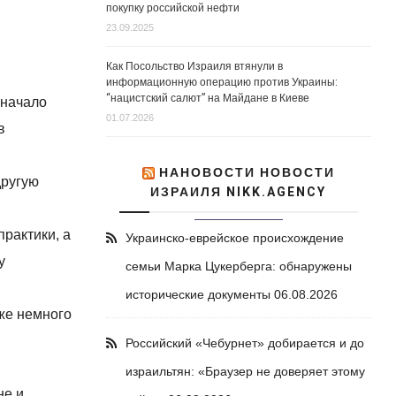
покупку российской нефти
23.09.2025
Как Посольство Израиля втянули в
информационную операцию против Украины:
“нацистский салют” на Майдане в Киеве
 начало
01.07.2026
в
НАНОВОСТИ НОВОСТИ
другую
ИЗРАИЛЯ NIKK.AGENCY
рактики, а
Украинско-еврейское происхождение
у
семьи Марка Цукерберга: обнаружены
исторические документы
06.08.2026
аже немного
Российский «Чебурнет» добирается и до
израильтян: «Браузер не доверяет этому
не и