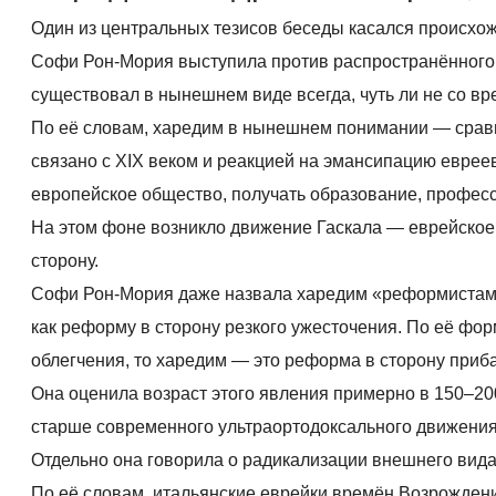
Один из центральных тезисов беседы касался происхо
Софи Рон-Мория выступила против распространённого 
существовал в нынешнем виде всегда, чуть ли не со в
По её словам, харедим в нынешнем понимании — сравн
связано с XIX веком и реакцией на эмансипацию еврее
европейское общество, получать образование, професс
На этом фоне возникло движение Гаскала — еврейское 
сторону.
Софи Рон-Мория даже назвала харедим «реформистами»
как реформу в сторону резкого ужесточения. По её фо
облегчения, то харедим — это реформа в сторону приб
Она оценила возраст этого явления примерно в 150–200
старше современного ультраортодоксального движения
Отдельно она говорила о радикализации внешнего вида
По её словам, итальянские еврейки времён Возрождения