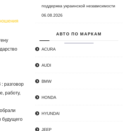
поддержка украинской независимости
06.08.2026
тношения
АВТО ПО МАРКАМ
тену
ударство
ACURA
AUDI
BMW
8
: разговор
, работу,
HONDA
собрали
HYUNDAI
я будущего
JEEP