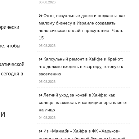
06.08.2026
Фото, визуальные доски и подкасты: как
малому бизнесу в Израиле создавать
орически
человеческое онлайн-присутствие. Часть
15
ое, чтобы
05.08.2026
Капсульный ремонт в Хайфе и Крайот:
ратической
что должно входить в квартиру, готовую к
 сегодня в
заселению
05.08.2026
Летний уход за кожей в Хайфе: как
солнце, влажность и кондиционеры влияют
 и
на лицо
04.08.2026
Из «Маккаби» Хайфа в ФК «Харьков»:
почему вратарь сборной Украины Георгий