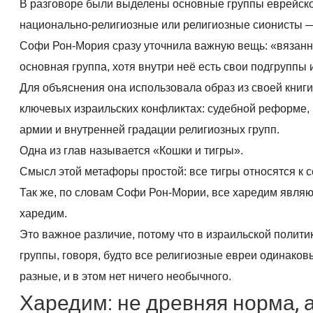
В разговоре были выделены основные группы еврейско
национально-религиозные или религиозные сионисты —
Софи Рон-Мория сразу уточнила важную вещь: «вязанн
основная группа, хотя внутри неё есть свои подгруппы 
Для объяснения она использовала образ из своей книги 
ключевых израильских конфликтах: судебной реформе, 
армии и внутренней градации религиозных групп.
Одна из глав называется «Кошки и тигры».
Смысл этой метафоры простой: все тигры относятся к с
Так же, по словам Софи Рон-Мории, все харедим являю
харедим.
Это важное различие, потому что в израильской полит
группы, говоря, будто все религиозные евреи одинако
разные, и в этом нет ничего необычного.
Харедим: не древняя норма, а