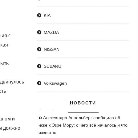
KIA
MAZDA
ния с
окая
NISSAN
быть
SUBARU
сдвинулось
Volkswagen
сть
НОВОСТИ
Александра Аппельберг сообщила об
аном и
иске к Эзре Мору: с чего всё началось и что
им должно
известно