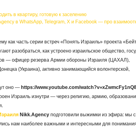
дить в квартиру, готовую к заселению
Agency в WhatsApp, Telegram, X и Facebook — про взаимоо
тему как часть серии встреч «Понять Израиль» проекта «Бей
ают разобраться, как устроено израильское общество, гос
иков — офицер резерва Армии обороны Израиля (ЦАХАЛ),
Донецка (Украина), активно занимающийся волонтерской,
тут оно —
https://www.youtube.com/watch?v=xZwmcFy1nQ
роен Израиль изнутри — через религию, армию, образование
я.
Израиля
Nikk.Agency
подготовили выжимки из эфира: мы 
ались нам наиболее важными и интересными для понимани