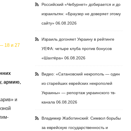
Российский «Чебурнет» добирается и до
израильтян: «Браузер не доверяет этому
сайту»
06.08.2026
Израиль догоняет Украину в рейтинге
— 18 и 27
УЕФА: четыре клуба против бонусов
«Шахтёра»
06.08.2026
енних
Видео: «Сатановский некрополь — один
, армию,
из старейших еврейских некрополей
Украины» — репортаж украинского тв-
аарив» и
канала
06.08.2026
озной
тим-
Владимир Жаботинский: Символ борьбы
за еврейскую государственность и