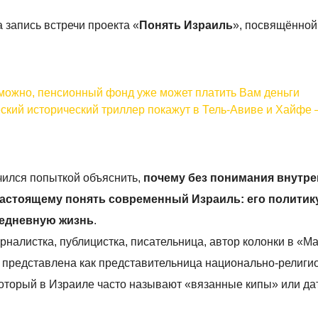
запись встречи проекта «
Понять Израиль
», посвящённой
можно, пенсионный фонд уже может платить Вам деньги
ческий исторический триллер покажут в Тель-Авиве и Хайфе 
ился попыткой объяснить,
почему без понимания внутр
астоящему понять современный Израиль: его политику
седневную жизнь
.
рналистка, публицистка, писательница, автор колонки в «М
ла представлена как представительница национально-религи
 который в Израиле часто называют «вязанные кипы» или да