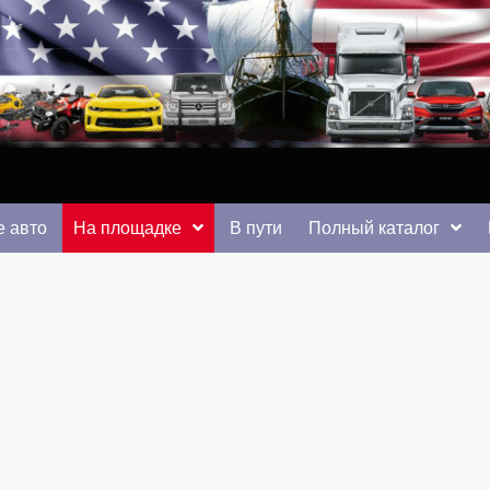
 от auto.km.ua
 авто
На площадке
В пути
Полный каталог