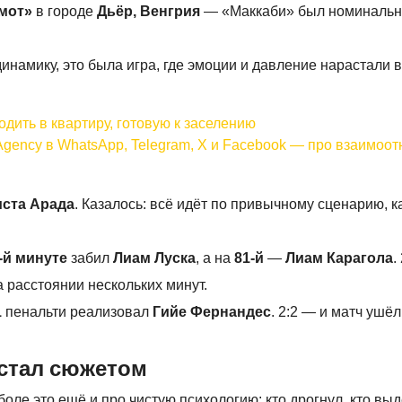
мот»
в городе
Дьёр, Венгрия
— «Маккаби» был номиналь
 динамику, это была игра, где эмоции и давление нарастали 
дить в квартиру, готовую к заселению
Agency в WhatsApp, Telegram, X и Facebook — про взаимоо
иста Арада
. Казалось: всё идёт по привычному сценарию, 
-й минуте
забил
Лиам Луска
, а на
81-й
—
Лиам Карагола
.
 расстоянии нескольких минут.
1
пенальти реализовал
Гийе Фернандес
. 2:2 — и матч ушёл
 стал сюжетом
оле это ещё и про чистую психологию: кто дрогнул, кто выд