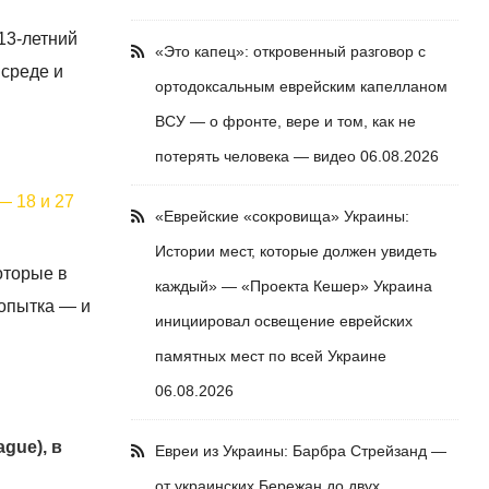
13-летний
«Это капец»: откровенный разговор с
 среде и
ортодоксальным еврейским капелланом
ВСУ — о фронте, вере и том, как не
потерять человека — видео
06.08.2026
— 18 и 27
«Еврейские «сокровища» Украины:
Истории мест, которые должен увидеть
оторые в
каждый» — «Проекта Кешер» Украина
попытка — и
инициировал освещение еврейских
памятных мест по всей Украине
06.08.2026
gue), в
Евреи из Украины: Барбра Стрейзанд —
от украинских Бережан до двух