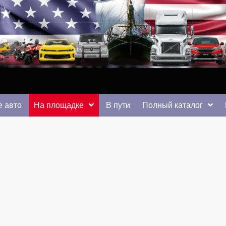
 от auto.km.ua
 авто
На площадке
В пути
Полный каталог