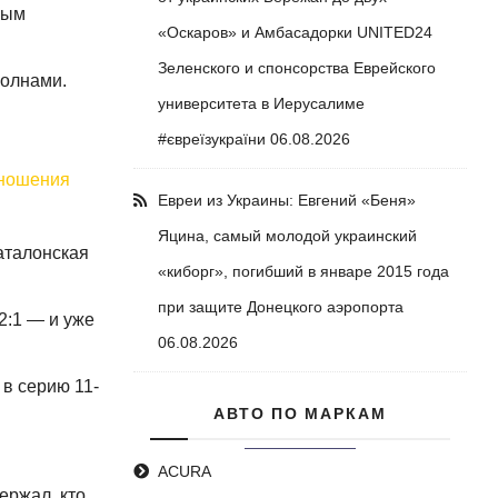
ным
«Оскаров» и Амбасадорки UNITED24
Зеленского и спонсорства Еврейского
волнами.
университета в Иерусалиме
#євреїзукраїни
06.08.2026
тношения
Евреи из Украины: Евгений «Беня»
Яцина, самый молодой украинский
каталонская
«киборг», погибший в январе 2015 года
при защите Донецкого аэропорта
 2:1 — и уже
06.08.2026
 в серию 11-
АВТО ПО МАРКАМ
ACURA
ержал, кто