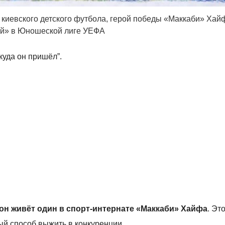
 киевского детского футбола, герой победы «Маккаби» Хай
й» в Юношеской лиге УЕФА
ткуда он пришёл”.
т он живёт один в спорт-интернате «Маккаби» Хайфа
. Эт
ый способ выжить в конкуренции.