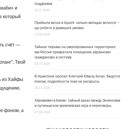
поддержка
ккаби» и
26.11.2025
 в который
Прийшла весна в Ізраїлі: сильно випадає волосся —
що робити в домашніх умовах
13.04.2026
ть счёт —
Тайные тюрьмы на оккупированных территориях:
как Россия превратила похищение украинских
гражданских в систему
фланг”. Твой
05.07.2026
В Ашкелоне пропал 4-летний Юваль Коган. Ведутся
нь из Хайфы
поиски, подробности пока не раскрыты.
ощущению.
25.07.2026
Абрамович в Киеве: тайный канал между Зеленским
и путиным или кремлевская игра в переговоры
не фоном, а
07.06.2026