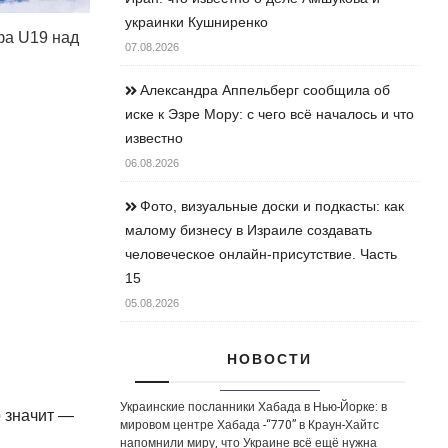
украинки Кушниренко
фа U19 над
07.08.2026
Александра Аппельберг сообщила об
иске к Эзре Мору: с чего всё началось и что
известно
06.08.2026
Фото, визуальные доски и подкасты: как
малому бизнесу в Израиле создавать
человеческое онлайн-присутствие. Часть
15
05.08.2026
НОВОСТИ
Украинские посланники Хабада в Нью-Йорке: в
о значит —
мировом центре Хабада -“770” в Краун-Хайтс
напомнили миру, что Украине всё ещё нужна