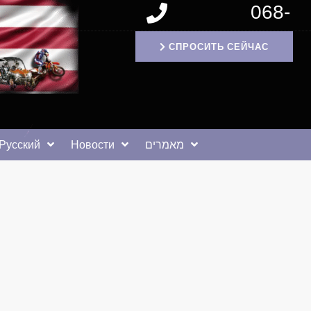
068-
1171994
СПРОСИТЬ СЕЙЧАС
Русский
Новости
מאמרים