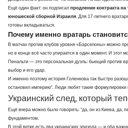
Ещё один факт: он подписал
продление контракта на 
юношеской сборной Израиля
. Для 17-летнего вратаря
готовы вкладываться.
Почему именно вратарь становитс
В матчах против клубов уровня «Барселоны» можно про
но в конце всё часто упирается в один момент. И этот м
Пенальти — это персональная дуэль: бьющий против вра
выбор и его удар.
И именно поэтому история Голенкова так быстро разошл
остановил империю”. Люди любят такие формулировки н
Украинский след, который теп
Ещё вчера можно было говорить: “да, он из Киева, да, 
фундаментом.
В этой ветке есть два украинских эпизода — и оба важн