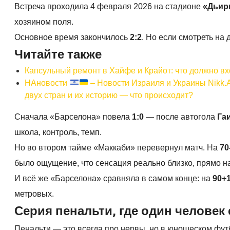
Встреча проходила 4 февраля 2026 на стадионе
«Дьир
хозяином поля.
Основное время закончилось
2:2
. Но если смотреть на
Читайте также
Капсульный ремонт в Хайфе и Крайот: что должно вхо
НАновости
– Новости Израиля и Украины Nikk.
двух стран и их историю — что происходит?
Сначала «Барселона» повела
1:0
— после автогола
Га
школа, контроль, темп.
Но во втором тайме «Маккаби» перевернул матч. На
70
было ощущение, что сенсация реально близко, прямо на
И всё же «Барселона» сравняла в самом конце: на
90+
метровых.
Серия пенальти, где один человек
Пенальти — это всегда про нервы, но в юношеском футб