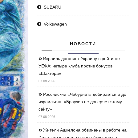
SUBARU
Volkswagen
НОВОСТИ
Израиль догоняет Украину в рейтинге
УЕФА: четыре клуба против бонусов
«Шахтёра»
07.08.2026
Российский «Чебурнет» добирается и до
израильтян: «Браузер не доверяет этому
сайту»
07.08.2026
Жители Ашкелона обвинены в работе на
Иран: что известно о деле Амшукова и