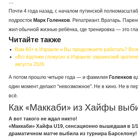
…
Почти 4 года назад, с началом путинской полномасштаб
подросток
Марк Голенков
. Репатриант. Вратарь. Паре
жил обычной жизнью ребёнка, где тренировка — это гл
Читайте также
Вам 60+ в Израиле и Вы продолжаете работать? Воз
«Всі відтінки спокуси» в Израиле: украинский эроти
августа 2026
А потом прошло четыре года — и фамилия
Голенков
вд
один момент делают “невозможное”. Не в кино. Не в пе
всё.
Как «Маккаби» из Хайфы выб
А вот такого не ждал никто!
«Маккаби» Хайфа U19, сенсационно вышедшая в 1/1
драматичном матче выбила из турнира Барселону!