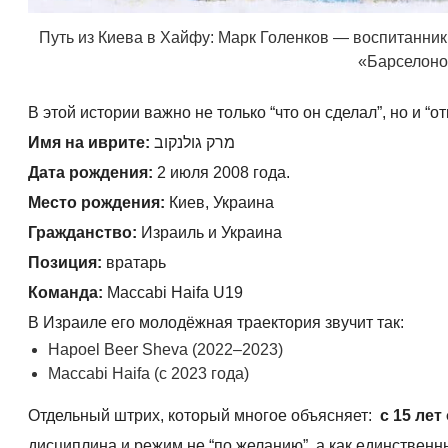
Путь из Киева в Хайфу: Марк Голенков — воспитанник
«Барселоно
В этой истории важно не только “что он сделал”, но и “о
Имя на иврите:
מרק גולנקוב
Дата рождения:
2 июля 2008 года.
Место рождения:
Киев, Украина
Гражданство:
Израиль и Украина
Позиция:
вратарь
Команда:
Maccabi Haifa U19
В Израиле его молодёжная траектория звучит так:
Hapoel Beer Sheva (2022–2023)
Maccabi Haifa (с 2023 года)
Отдельный штрих, который многое объясняет:
с 15 ле
дисциплина и режим не “по желанию”, а как единственн