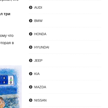
AUDI
л три
BMW
HONDA
ому что
оторая в
HYUNDAI
JEEP
KIA
MAZDA
NISSAN